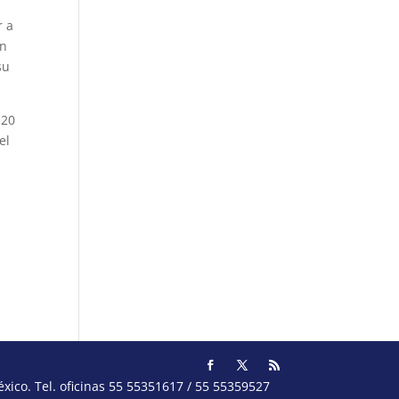
r a
an
su
120
el
e
ico. Tel. oficinas 55 55351617 / 55 55359527