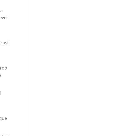
na
ueves
 casi
erdo
s
l
 que