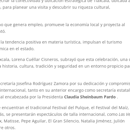
echar la conectividad y ubicación estratégica de Tlaxcala, ubicada 
 para planear una visita y descubrir su riqueza cultural,
 sino que genera empleo, promueve la economía local y proyecta al
ntó.
la tendencia positiva en materia turística, impulsan el turismo
mica en el estado.
xcala, Lorena Cuéllar Cisneros, subrayó que esta celebración, una 
 historia, cultura, tradición y seguridad en un entorno propicio pa
ecretaría Josefina Rodríguez Zamora por su dedicación y compromi
 internacional, tanto en su anterior encargo como secretaría estata
ral encabezada por la Presidenta
Claudia Sheinbaum Pardo
.
encuentran el tradicional Festival del Pulque, el Festival del Maíz,
emás, se presentarán espectáculos de talla internacional, como
Las V
 Matisse, Pepe Aguilar, El Gran Silencio, Natalia Jiménez, Julión
re otros.