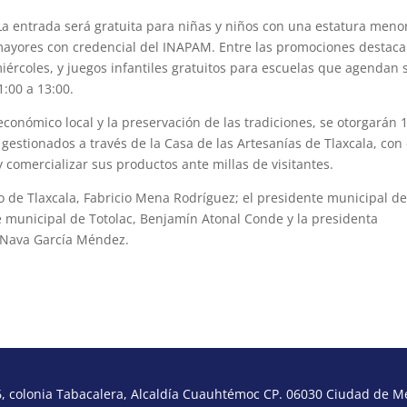
La entrada será gratuita para niñas y niños con una estatura meno
mayores con credencial del INAPAM. Entre las promociones destac
iércoles, y juegos infantiles gratuitos para escuelas que agendan 
1:00 a 13:00.
conómico local y la preservación de las tradiciones, se otorgarán 
gestionados a través de la Casa de las Artesanías de Tlaxcala, con 
y comercializar sus productos ante millas de visitantes.
mo de Tlaxcala, Fabricio Mena Rodríguez; el presidente municipal d
te municipal de Totolac, Benjamín Atonal Conde y la presidenta
a Nava García Méndez.
 colonia Tabacalera, Alcaldía Cuauhtémoc CP. 06030 Ciudad de Méx