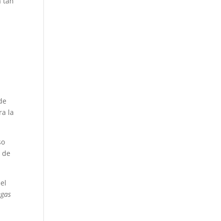
a tan
de
ra la
so
l de
 el
egas