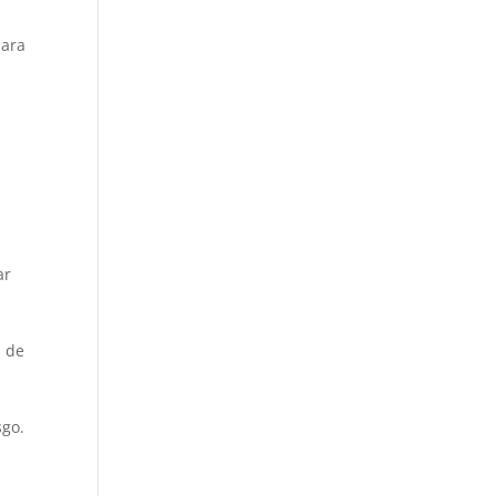
para
s
ar
n de
sgo.