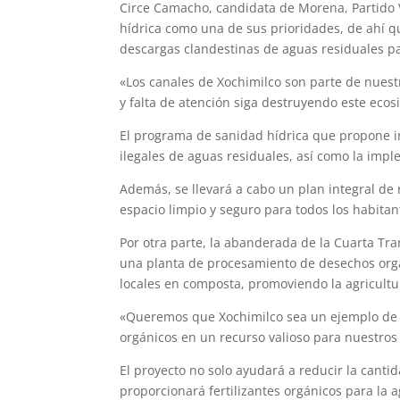
Circe Camacho, candidata de Morena, Partido Ve
hídrica como una de sus prioridades, de ahí que
descargas clandestinas de aguas residuales pa
«Los canales de Xochimilco son parte de nues
y falta de atención siga destruyendo este eco
El programa de sanidad hídrica que propone in
ilegales de aguas residuales, así como la imp
Además, se llevará a cabo un plan integral de 
espacio limpio y seguro para todos los habitan
Por otra parte, la abanderada de la Cuarta Tr
una planta de procesamiento de desechos orgá
locales en composta, promoviendo la agricultur
«Queremos que Xochimilco sea un ejemplo de e
orgánicos en un recurso valioso para nuestros
El proyecto no solo ayudará a reducir la cant
proporcionará fertilizantes orgánicos para la a