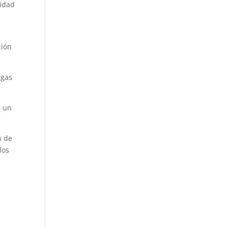
nidad
ción
rgas
n un
n de
dos