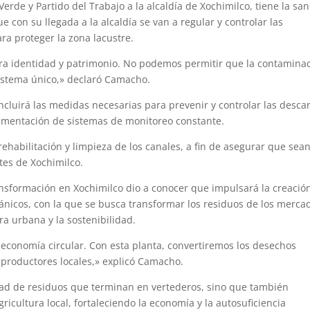
rde y Partido del Trabajo a la alcaldía de Xochimilco, tiene la sa
 con su llegada a la alcaldía se van a regular y controlar las
ra proteger la zona lacustre.
tra identidad y patrimonio. No podemos permitir que la contamina
sistema único,» declaró Camacho.
cluirá las medidas necesarias para prevenir y controlar las desca
lementación de sistemas de monitoreo constante.
rehabilitación y limpieza de los canales, a fin de asegurar que sea
tes de Xochimilco.
ansformación en Xochimilco dio a conocer que impulsará la creació
nicos, con la que se busca transformar los residuos de los merca
a urbana y la sostenibilidad.
conomía circular. Con esta planta, convertiremos los desechos
 productores locales,» explicó Camacho.
idad de residuos que terminan en vertederos, sino que también
gricultura local, fortaleciendo la economía y la autosuficiencia