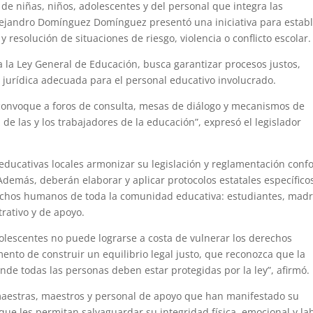
de niñas, niños, adolescentes y del personal que integra las
lejandro Domínguez Domínguez presentó una iniciativa para estab
 resolución de situaciones de riesgo, violencia o conflicto escolar.
 a la Ley General de Educación, busca garantizar procesos justos,
 jurídica adecuada para el personal educativo involucrado.
 convoque a foros de consulta, mesas de diálogo y mecanismos de
z de las y los trabajadores de la educación”, expresó el legislador
educativas locales armonizar su legislación y reglamentación con
 Además, deberán elaborar y aplicar protocolos estatales específico
erechos humanos de toda la comunidad educativa: estudiantes, madr
rativo y de apoyo.
dolescentes no puede lograrse a costa de vulnerar los derechos
to de construir un equilibrio legal justo, que reconozca que la
de todas las personas deben estar protegidas por la ley”, afirmó.
e maestras, maestros y personal de apoyo que han manifestado su
 que les permitan salvaguardar su integridad física, emocional y la