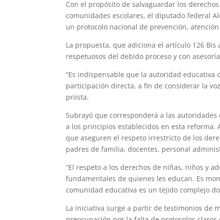
Con el propósito de salvaguardar los derechos 
comunidades escolares, el diputado federal A
un protocolo nacional de prevención, atención y
La propuesta, que adiciona el artículo 126 Bis
respetuosos del debido proceso y con asesoría
“Es indispensable que la autoridad educativa
participación directa, a fin de considerar la vo
priista.
Subrayó que corresponderá a las autoridades 
a los principios establecidos en esta reforma.
que aseguren el respeto irrestricto de los d
padres de familia, docentes, personal administ
“El respeto a los derechos de niñas, niños y a
fundamentales de quienes les educan. Es momen
comunidad educativa es un tejido complejo don
La iniciativa surge a partir de testimonios d
preocupación por la falta de protocolos claros