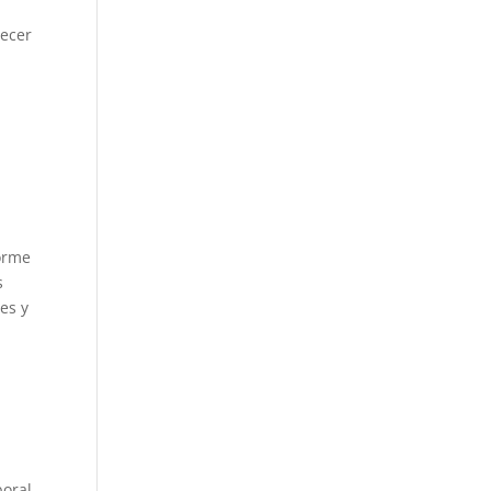
lecer
forme
s
es y
boral