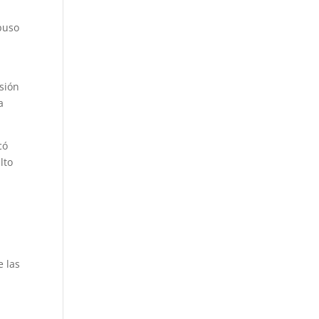
puso
rsión
a
có
lto
)
e las