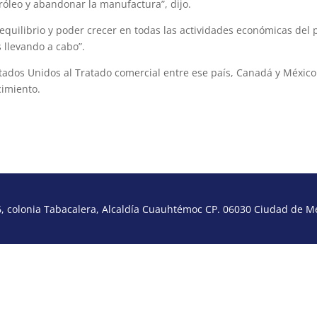
tróleo y abandonar la manufactura”, dijo.
quilibrio y poder crecer en todas las actividades económicas del p
 llevando a cabo”.
stados Unidos al Tratado comercial entre ese país, Canadá y México
cimiento.
 colonia Tabacalera, Alcaldía Cuauhtémoc CP. 06030 Ciudad de Méx