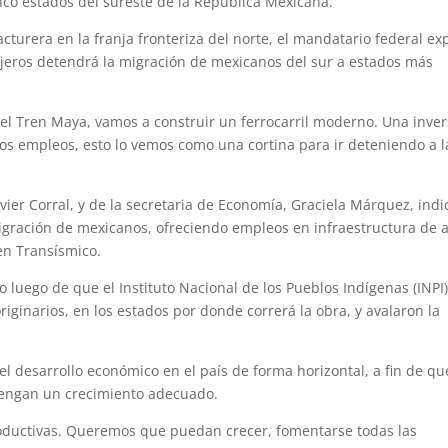
co estados del sureste de la República Mexicana.
turera en la franja fronteriza del norte, el mandatario federal ex
sajeros detendrá la migración de mexicanos del sur a estados más
n del Tren Maya, vamos a construir un ferrocarril moderno. Una inve
os empleos, esto lo vemos como una cortina para ir deteniendo a l
ier Corral, y de la secretaria de Economía, Graciela Márquez, indi
gración de mexicanos, ofreciendo empleos en infraestructura de a
en Transísmico.
o luego de que el Instituto Nacional de los Pueblos Indígenas (INPI
riginarios, en los estados por donde correrá la obra, y avalaron la
el desarrollo económico en el país de forma horizontal, a fin de qu
, tengan un crecimiento adecuado.
oductivas. Queremos que puedan crecer, fomentarse todas las