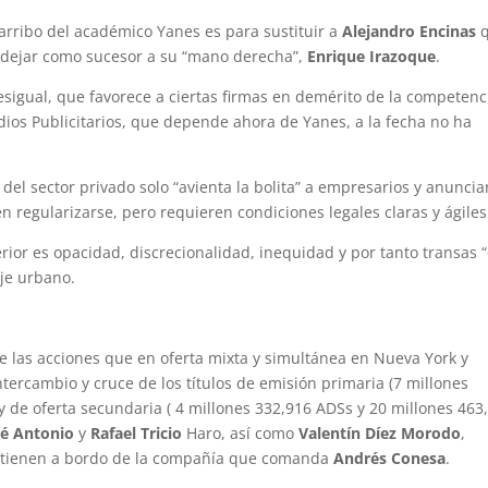
 arribo del académico Yanes es para sustituir a
Alejandro Encinas
q
 dejar como sucesor a su “mano derecha”,
Enrique Irazoque
.
sigual, que favorece a ciertas firmas en demérito de la competenc
ios Publicitarios, que depende ahora de Yanes, a la fecha no ha
ia del sector privado solo “avienta la bolita” a empresarios y anunci
 regularizarse, pero requieren condiciones legales claras y ágiles
rior es opacidad, discrecionalidad, inequidad y por tanto transas 
aje urbano.
 de las acciones que en oferta mixta y simultánea en Nueva York y
ntercambio y cruce de los títulos de emisión primaria (7 millones
 de oferta secundaria ( 4 millones 332,916 ADSs y 20 millones 463
sé Antonio
y
Rafael Tricio
Haro, así como
Valentín Díez Morodo
,
antienen a bordo de la compañía que comanda
Andrés Conesa
.