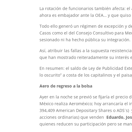
La rotación de funcionarios también afecta: el
ahora es embajador ante la OEA… y que quiso
Todo ello generó un régimen de excepción y de
Casos como el del Consejo Consultivo para Med
sesionado ni ha hecho pública su integración.
Así, atribuir las fallas a la supuesta resistenc
que han mostrado reiteradamente su interés en
En resumen: el saldo de Ley de Publicidad Exte
lo oscurito” a costa de los capitalinos y el pais
Aero de regreso a la bolsa
Ayer en la noche se previó se fijaría el precio
México realiza Aeroméxico; hoy arrancaría el i
394,409 American Depositary Shares o ADS´s) y
acciones ordinarias) que venden
Eduardo, Jo
quienes reducen su participación pero se m