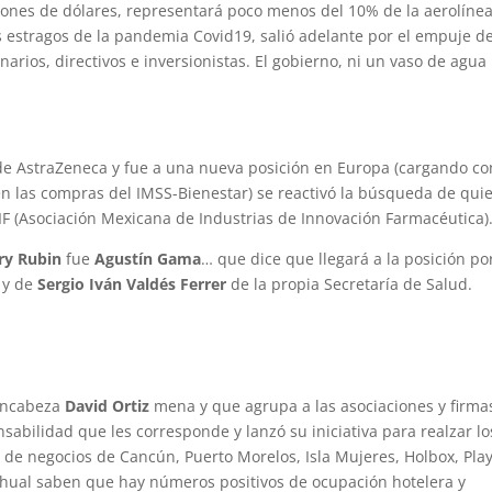
llones de dólares, representará poco menos del 10% de la aerolíne
 estragos de la pandemia Covid19, salió adelante por el empuje d
narios, directivos e inversionistas. El gobierno, ni un vaso de agua
de AstraZeneca y fue a una nueva posición en Europa (cargando co
n las compras del IMSS-Bienestar) se reactivó la búsqueda de qui
IF (Asociación Mexicana de Industrias de Innovación Farmacéutica)
ry Rubin
fue
Agustín Gama
… que dice que llegará a la posición po
y de
Sergio Iván Valdés Ferrer
de la propia Secretaría de Salud.
 encabeza
David Ortiz
mena y que agrupa a las asociaciones y firma
sabilidad que les corresponde y lanzó su iniciativa para realzar lo
de negocios de Cancún, Puerto Morelos, Isla Mujeres, Holbox, Pla
hual saben que hay números positivos de ocupación hotelera y