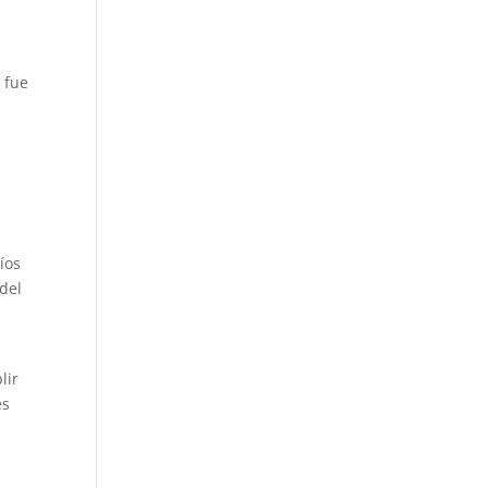
 fue
íos
 del
lir
es