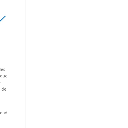
des
 que
e
o de
udad