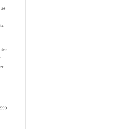
ue
ia.
antes
.
“en
,590