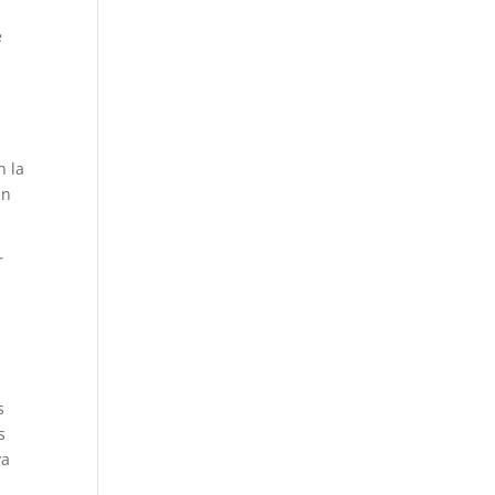
a
e
n la
en
.
r
s
s
ya