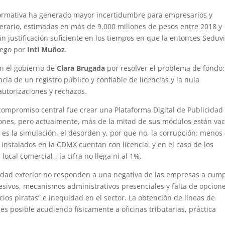
a normativa ha generado mayor incertidumbre para empresarios y
 erario, estimadas en más de 9,000 millones de pesos entre 2018 y
 justificación suficiente en los tiempos en que la entonces Seduvi
uego por
Inti Muñoz
.
en el gobierno de
Clara Brugada
por resolver el problema de fondo:
cia de un registro público y confiable de licencias y la nula
autorizaciones y rechazos.
l compromiso central fue crear una Plataforma Digital de Publicidad
ciones, pero actualmente, más de la mitad de sus módulos están vac
 es la simulación, el desorden y, por que no, la corrupción: menos
nstalados en la CDMX cuentan con licencia, y en el caso de los
ocal comercial-, la cifra no llega ni al 1%.
icidad exterior no responden a una negativa de las empresas a cump
xcesivos, mecanismos administrativos presenciales y falta de opcion
cios piratas” e inequidad en el sector. La obtención de líneas de
s posible acudiendo físicamente a oficinas tributarias, práctica