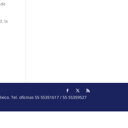
nde
d, la
ico. Tel. oficinas 55 55351617 / 55 55359527