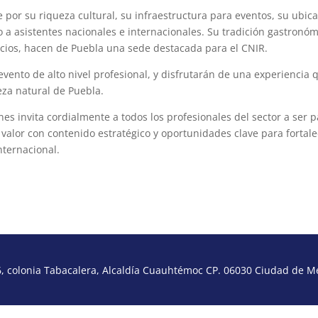
por su riqueza cultural, su infraestructura para eventos, su ubic
so a asistentes nacionales e internacionales. Su tradición gastronóm
vicios, hacen de Puebla una sede destacada para el CNIR.
evento de alto nivel profesional, y disfrutarán de una experiencia 
eza natural de Puebla.
es invita cordialmente a todos los profesionales del sector a ser p
 valor con contenido estratégico y oportunidades clave para fortal
nternacional.
 colonia Tabacalera, Alcaldía Cuauhtémoc CP. 06030 Ciudad de Méx