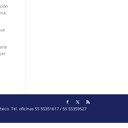
ación
ica,
que
arte
ecer
ico. Tel. oficinas 55 55351617 / 55 55359527