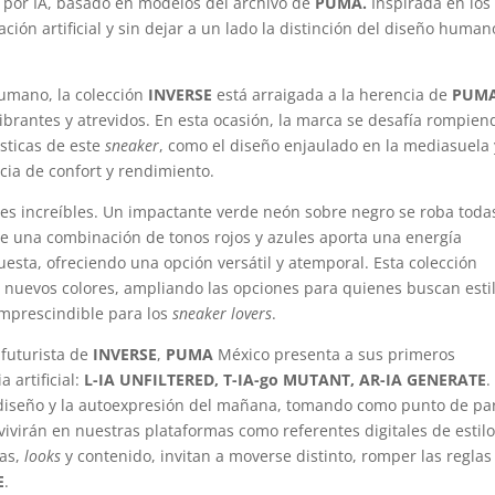
 por IA, basado en modelos del archivo de
PUMA.
Inspirada en los
ción artificial y sin dejar a un lado la distinción del diseño human
umano, la colección
INVERSE
está arraigada a la herencia de
PUM
ibrantes y atrevidos. En esta ocasión, la marca se desafía rompien
ísticas de este
sneaker
, como el diseño enjaulado en la mediasuela 
cia de confort y rendimiento.
es increíbles. Un impactante verde neón sobre negro se roba todas
ue una combinación de tonos rojos y azules aporta una energía
esta, ofreciendo una opción versátil y atemporal. Esta colección
 nuevos colores, ampliando las opciones para quienes buscan estil
imprescindible para los
sneaker lovers
.
 futurista de
INVERSE
,
PUMA
México presenta a sus primeros
 artificial:
L-IA UNFILTERED, T-IA-go MUTANT, AR-IA GENERATE
.
l diseño y la autoexpresión del mañana, tomando como punto de pa
vivirán en nuestras plataformas como referentes digitales de estilo
ias,
looks
y contenido, invitan a moverse distinto, romper las reglas
E
.