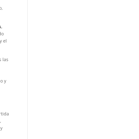
o,
A
,
do
y el
 las
o y
rtida
,
 y