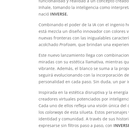
funcionalidad y realidad a un concepto creado
Inhale, tomando la inteligencia como interpreta
nació
INVERSE.
Combinando el poder de la IA con el ingenio h
está mezcla un diseño innovador con colores v
nuevas fronteras con las inigualables caracter
acolchado
ProFoam
, que brindan una experien
Este nuevo lanzamiento llega con combinacion
miradas con su estética llamativa, mientras q
vibrante. Además, el blanco se suma a la propu
seguirá evolucionando con la incorporación de
personalidad en cada paso. Sin duda, un par 
Inspirada en la estética disruptiva y la energía
creadores virtuales potenciados por inteligencia
Cada uno de ellos refleja una visión única de
los
colorways
de esta silueta. Estos personajes 
identidad y comunidad. A través de sus histor
expresarse sin filtros paso a paso, con
INVERS