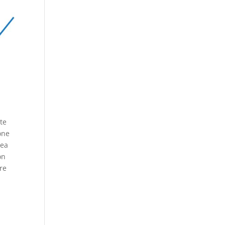
te
one
sea
on
re