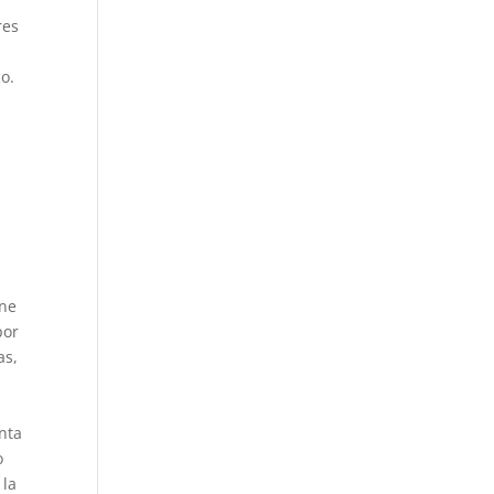
s
res
o.
ene
por
as,
enta
o
 la