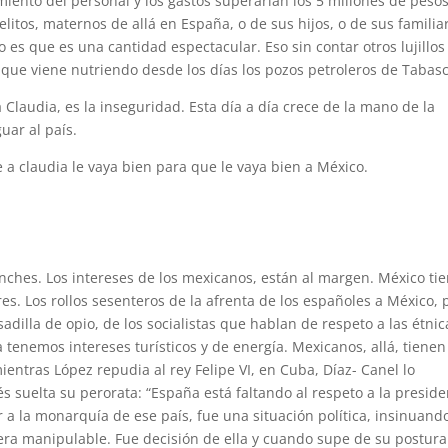
iento del personal y los gastos superarían los 5 millones de peso
itos, maternos de allá en España, o de sus hijos, o de sus familia
 es que es una cantidad espectacular. Eso sin contar otros lujillos
 que viene nutriendo desde los días los pozos petroleros de Tabasc
laudia, es la inseguridad. Esta día a día crece de la mano de la
uar al país.
e a claudia le vaya bien para que le vaya bien a México.
nches. Los intereses de los mexicanos, están al margen. México ti
res. Los rollos sesenteros de la afrenta de los españoles a México, 
dilla de opio, de los socialistas que hablan de respeto a las étnic
 tenemos intereses turísticos y de energía. Mexicanos, allá, tienen
entras López repudia al rey Felipe VI, en Cuba, Díaz- Canel lo
s suelta su perorata: “España está faltando al respeto a la presid
ar a la monarquía de ese país, fue una situación política, insinuand
era manipulable. Fue decisión de ella y cuando supe de su postura