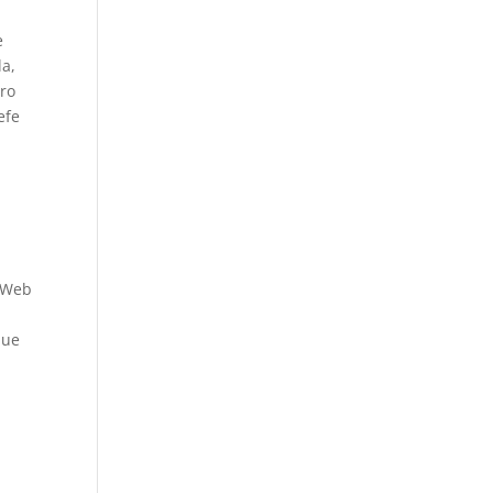
e
la,
aro
efe
n Web
que