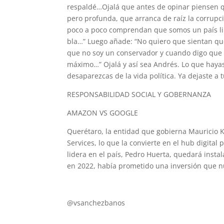
respaldé…Ojalá que antes de opinar piensen q
pero profunda, que arranca de raíz la corrupció
poco a poco comprendan que somos un país lib
bla…” Luego añade: “No quiero que sientan que
que no soy un conservador y cuando digo que m
máximo…” Ojalá y así sea Andrés. Lo que hayas
desaparezcas de la vida política. Ya dejaste a
RESPONSABILIDAD SOCIAL Y GOBERNANZA
AMAZON VS GOOGLE
Querétaro, la entidad que gobierna Mauricio K
Services, lo que la convierte en el hub digita
lidera en el país, Pedro Huerta, quedará insta
en 2022, había prometido una inversión que n
vsb@poderydinero.mx
@vsanchezbanos