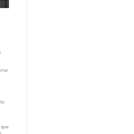
o
irse
s
nto
ó que
ó,