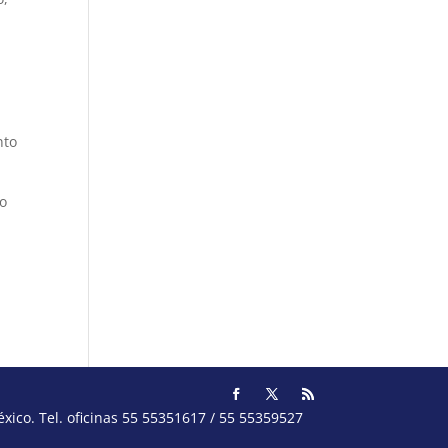
nto
lo
ico. Tel. oficinas 55 55351617 / 55 55359527