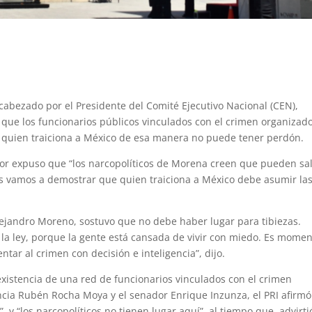
encabezado por el Presidente del Comité Ejecutivo Nacional (CEN),
 que los funcionarios públicos vinculados con el crimen organizad
, quien traiciona a México de esa manera no puede tener perdón.
color expuso que “los narcopolíticos de Morena creen que pueden sal
les vamos a demostrar que quien traiciona a México debe asumir la
Alejandro Moreno, sostuvo que no debe haber lugar para tibiezas.
 la ley, porque la gente está cansada de vivir con miedo. Es mome
ntar al crimen con decisión e inteligencia”, dijo.
xistencia de una red de funcionarios vinculados con el crimen
encia Rubén Rocha Moya y el senador Enrique Inzunza, el PRI afirm
y “los narcopolíticos no tienen lugar aquí”, al tiempo que, advirti