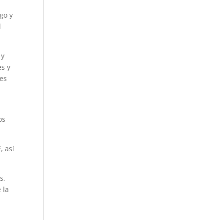
go y
l
 y
es y
tes
os
, así
s,
 la