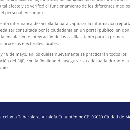
 tal efecto y se verificó el funcionamiento de los diferentes medio
 el personal en campo.
nta informática desarrollada para capturar la información repor
eda ser consultada por la ciudadanía en un portal público, en do
a instalación e integración de las casillas, tanto para la primera
 procesos electorales locales.
 8 y 18 de mayo, en los cuales nuevamente se practicarán todos los
ión del SIJE, con la finalidad de asegurar su adecuada durante la
unio.
 colonia Tabacalera, Alcaldía Cuauhtémoc CP. 06030 Ciudad de Méx