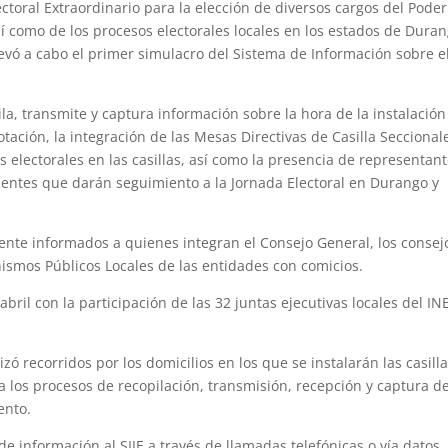
ctoral Extraordinario para la elección de diversos cargos del Poder
así como de los procesos electorales locales en los estados de Duran
 llevó a cabo el primer simulacro del Sistema de Información sobre e
la, transmite y captura información sobre la hora de la instalación
votación, la integración de las Mesas Directivas de Casilla Seccional
 electorales en las casillas, así como la presencia de representan
ientes que darán seguimiento a la Jornada Electoral en Durango y
ente informados a quienes integran el Consejo General, los consej
anismos Públicos Locales de las entidades con comicios.
bril con la participación de las 32 juntas ejecutivas locales del INE
zó recorridos por los domicilios en los que se instalarán las casilla
 los procesos de recopilación, transmisión, recepción y captura de
ento.
de información al SIJE a través de llamadas telefónicas o vía datos