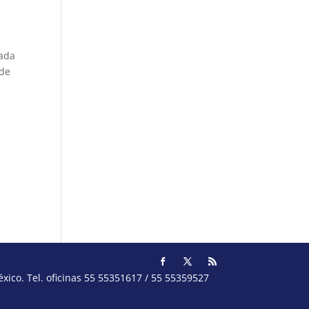
s
tada
nde
ico. Tel. oficinas 55 55351617 / 55 55359527