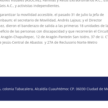
Débiles Visuales (ASOCIVE), Familias y Retos Extraordinarios A.C., Es
is A.C., y activistas independientes.
rantizar la movilidad accesible, el pasado 31 de julio la Jefa de
nbaum; el secretario de Movilidad, Andrés Lajous; y el Director
z, dieron el banderazo de salida a las primeras 18 unidades de l
eficio de las personas con discapacidad y que recorrerán el Circui
e Aragón-Chapultepec, 12 de Aragón-Panteón San Isidro, 37 de U. 
e Jesús-Central de Abastos y 27A de Reclusorio Norte-Metro
 colonia Tabacalera, Alcaldía Cuauhtémoc CP. 06030 Ciudad de Méx