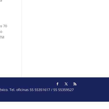
tá
as 70
to
CTM
ico. Tel. oficinas 55 55351617 / 55 55359527