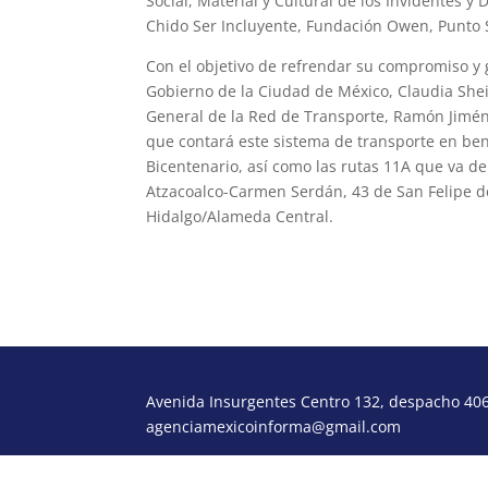
Social, Material y Cultural de los Invidentes y 
Chido Ser Incluyente, Fundación Owen, Punto Se
Con el objetivo de refrendar su compromiso y ga
Gobierno de la Ciudad de México, Claudia Shei
General de la Red de Transporte, Ramón Jiméne
que contará este sistema de transporte en ben
Bicentenario, así como las rutas 11A que va d
Atzacoalco-Carmen Serdán, 43 de San Felipe d
Hidalgo/Alameda Central.
Avenida Insurgentes Centro 132, despacho 406,
agenciamexicoinforma@gmail.com