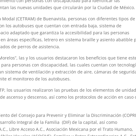
imiento con personas con discapacidad para identificar las
ntan las nuevas unidades que circularán por la Ciudad de México.
ia Modal (CETRAM) de Buenavista, personas con diferentes tipos de
raron los autobuses que cuentan con entrada baja, sistema de
acio adaptado que garantiza la accesibilidad para las personas
en áreas específicas, letrero en sistema braille y asiento abatible 
ados de perros de asistencia.
orelos”, las y los usuarios destacaron los beneficios que tiene est
d para personas con discapacidad, las cuales cuentan con tecnolog
n sistema de ventilación y extracción de aire, cámaras de segurid
ite el monitoreo de los autobuses.
TP, los usuarios realizaron las pruebas de los elementos de unidad
de ascenso y descenso, así como los protocolos de acción en caso 
ento del Consejo para Prevenir y Eliminar la Discriminación (COPR
arrollo Integral de la Familia (DIF) de la capital, así como
.C., Libre Acceso A.C., Asociación Mexicana por el Trato Humano,