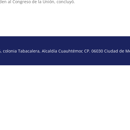
den al Congreso de la Unión, concluyó.
 colonia Tabacalera, Alcaldía Cuauhtémoc CP. 06030 Ciudad de Méx