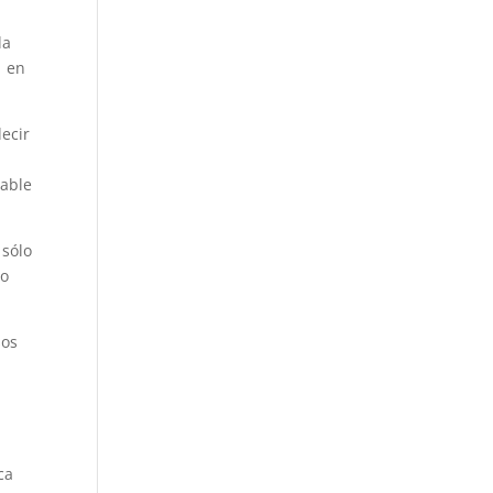
la
, en
ecir
table
 sólo
lo
sos
ca