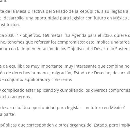
iano
e de la Mesa Directiva del Senado de la República, a su llegada a 
el desarrollo: una oportunidad para legislar con futuro en México”
nstitución.
 2030, 17 objetivos, 169 metas. “La Agenda para el 2030, quiere d
ino, tenemos que reforzar los compromisos; esto implica una tarea
inuar con la implementación de los Objetivos del Desarrollo Susten
ia de equilibrios muy importante, muy interesante que combina no
ién de derechos humanos, migración, Estado de Derecho, desarrol
l de conjunto, equilibrada y coherente.
uy complicado estar aplicando y cumpliendo los diversos compromi
o a los acuerdos.
 desarrollo. Una oportunidad para legislar con futuro en México”
a parte”.
s públicas que corresponden a otros órganos del Estado, pero impli