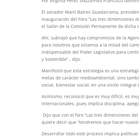
Por Virginia Pérez Souza/Foto Francisco Gemin
El senador Martí Batres Guadarrama, president
inauguración del Foro “Las tres dimensiones d
el Salón de la Comisión Permanente de dicha i
Ahí, subrayó que hay compromisos de la Agenda
para nosotros que estamos a la mitad del cam
indispensable del Poder Legislativo para cont
y Sostenible”., dijo.
Manifestó que esta estrategia es una estrateg
metas de carácter medioambiental, sino tamb
social, bienestar social; en una visión integra
Asimismo, reconoció que es muy difícil, es m
internacionales, pues implica disciplina, apeg
Dijo que con el foro “Las tres dimensiones del
quiere decir que “tendremos que hacer nuestr
Desarrollar todo este proceso implica política