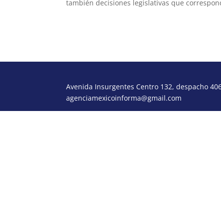
también decisiones legislativas que correspon
Avenida Insurgentes Centro 132, despacho 406,
agenciamexicoinforma@gmail.com