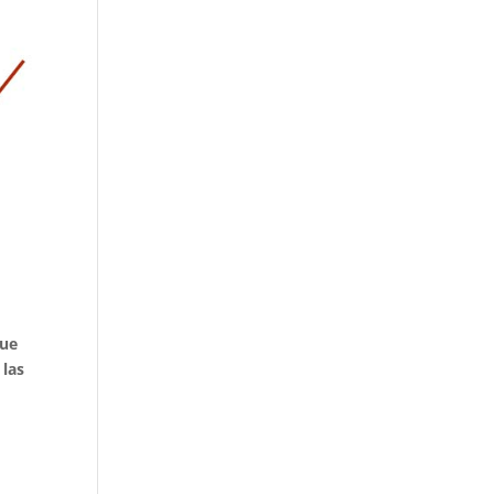
que
 las