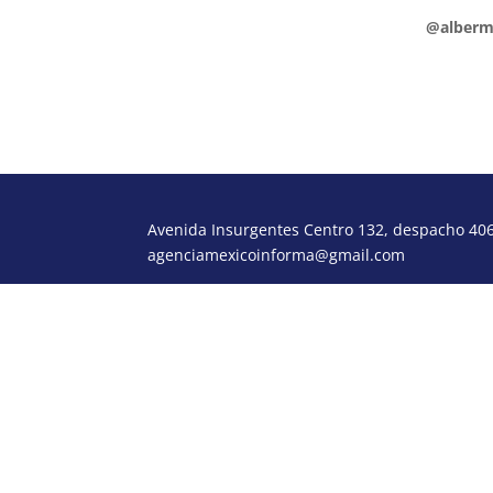
alberto.montoya@diahabil.com.mx
@alberm
Avenida Insurgentes Centro 132, despacho 406,
agenciamexicoinforma@gmail.com