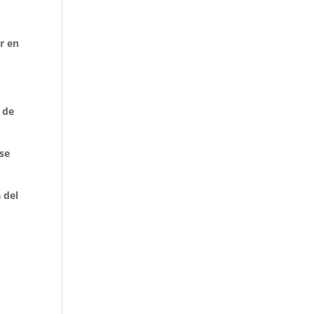
r en
 de
ese
 del