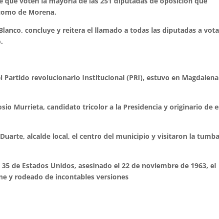
e que voten la mayoría de las 251 diputadas de oposición que
n como de Morena.
lanco, concluye y reitera el llamado a todas las diputadas a vota
.
l Partido revolucionario Institucional (PRI), estuvo en Magdalena
o Murrieta, candidato tricolor a la Presidencia y originario de 
uarte, alcalde local, el centro del municipio y visitaron la tumba
 35 de Estados Unidos, asesinado el 22 de noviembre de 1963, el
ne y rodeado de incontables versiones