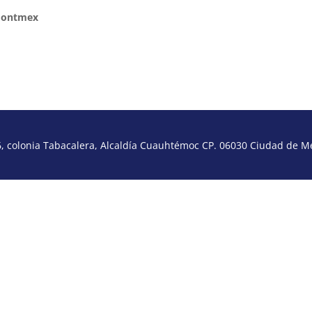
ontmex
 colonia Tabacalera, Alcaldía Cuauhtémoc CP. 06030 Ciudad de Méx