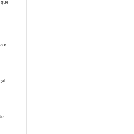
y que
da o
gal
te