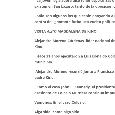
La joven legisladora dice tener esperanzas d
existen en San Lázaro, tanto de la oposició
-Sólo son algunos los que están apoyando a B
contra del ignorante futbolista vuelto político
VISITA
ALITO
MAGDALENA DE KINO
Alejandro Moreno Cárdenas, líder nacional de
Kino.
Hace 31 años ejecutaron a Luis Donaldo Colosi
municipio.
Alejandro Moreno recorrió junto a Francisco D
padre Kino.
Como el caso John F. Kennedy, el presidente
asesinato de Colosio Murrieta continúa impu
Vámonos: En el caso Colosio,
Aiga sido, como aiga sido