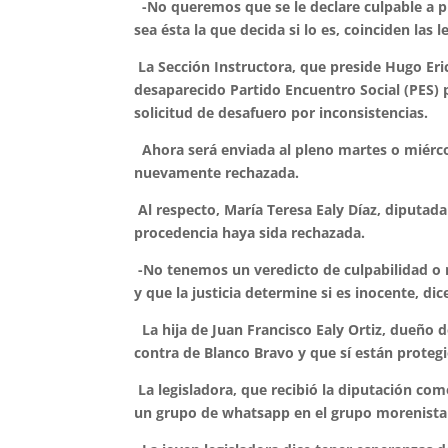
-No queremos que se le declare culpable a pri
sea ésta la que decida si lo es, coinciden las l
La Sección Instructora, que preside Hugo Eri
desaparecido Partido Encuentro Social (PES) 
solicitud de desafuero por inconsistencias.
Ahora será enviada al pleno martes o miérco
nuevamente rechazada.
Al respecto, María Teresa Ealy Díaz, diputad
procedencia haya sida rechazada.
-No tenemos un veredicto de culpabilidad o 
y que la justicia determine si es inocente, dic
La hija de Juan Francisco Ealy Ortiz, dueño d
contra de Blanco Bravo y que sí están proteg
La legisladora, que recibió la diputación co
un grupo de whatsapp en el grupo morenista y