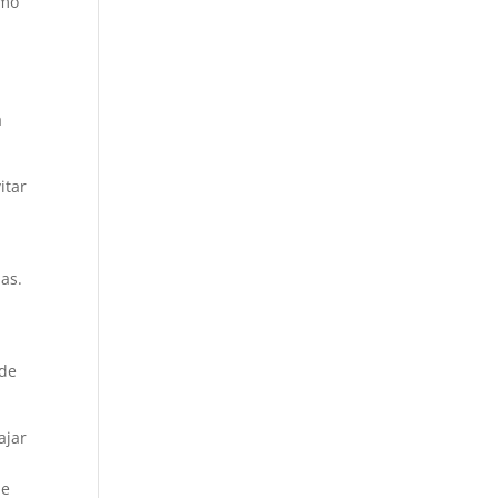
imo
a
itar
las.
 de
ajar
de