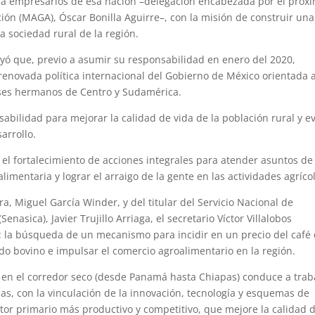
 a empresarios de esa nación –delegación encabezada por el próx
ión (MAGA), Óscar Bonilla Aguirre–, con la misión de construir una
a sociedad rural de la región.
rayó que, previo a asumir su responsabilidad en enero del 2020,
 renovada política internacional del Gobierno de México orientada 
aíses hermanos de Centro y Sudamérica.
abilidad para mejorar la calidad de vida de la población rural y ev
arrollo.
 el fortalecimiento de acciones integrales para atender asuntos de
imentaria y lograr el arraigo de la gente en las actividades agríco
, Miguel García Winder, y del titular del Servicio Nacional de
nasica), Javier Trujillo Arriaga, el secretario Víctor Villalobos
: la búsqueda de un mecanismo para incidir en un precio del café
do bovino e impulsar el comercio agroalimentario en la región.
 en el corredor seco (desde Panamá hasta Chiapas) conduce a trab
as, con la vinculación de la innovación, tecnología y esquemas de
tor primario más productivo y competitivo, que mejore la calidad 