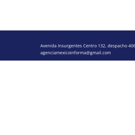
Avenida Insurgentes Centro 132, despacho 406,
agenciamexicoinforma@gmail.com