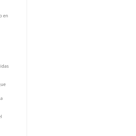
co en
didas
que
la
el