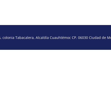
 colonia Tabacalera, Alcaldía Cuauhtémoc CP. 06030 Ciudad de Méx