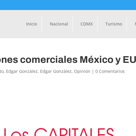
Inicio
Nacional
CDMX
Turismo
ones comerciales México y E
to
,
Edgar González
,
Edgar González
,
Opinión
|
0 Comentarios