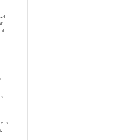
024
or
al,
n
n
án
l
e la
a,