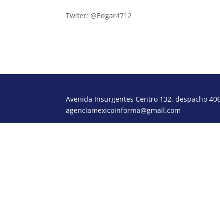
Twiter: @Edgar4712
Avenida Insurgentes Centro 132, despacho 406,
agenciamexicoinforma@gmail.com