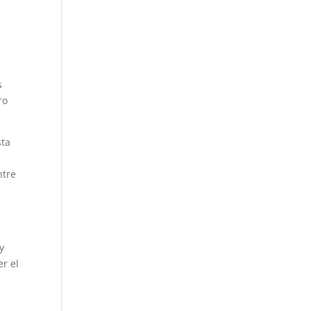
s
ro
sta
ntre
y
r el