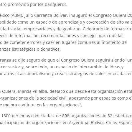
ntro promovido por los banqueros.
éxico (ABM), Julio Carranza Bolívar, inauguró el Congreso Quiera 2
onsolidado como un espacio de aprendizaje y co-creación de alto val
lidad social, empresariales y de gobierno. Celebrado de forma virtu
oveer de información, recomendaciones y consejos para que las
sgo de cometer errores y caer en lugares comunes al momento de
anzas estratégicas o donativos.
ranza se dijo seguro de que el Congreso Quiera seguirá siendo “u
rcer sector y, sobre todo, un espacio de intercambio de ideas y
r atrás el asistencialismo y crear estrategias de valor enfocadas e
 Quiera, Marcia Villalba, destacó que desde esta organización est
organizaciones de la sociedad civil, apostando por espacios como e
e mejora continua en las organizaciones”.
e 1300 personas conectadas, de 898 organizaciones de 32 estados d
rticipación de organizaciones en Argentina, Bolivia, Chile, Españ