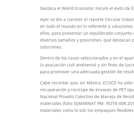
Destaca el World Economic Forum el éxito de 
Ayer se dio a conocer el reporte Circular Indust
en todo el mundo en lo referente a soluciones 
ellos, para presentar un equilibrado conjunto
diversos tamaños y posiciones, que destacan po
soluciones.
Dentro de los casos seleccionados y en el apart
la asociación civil ambiental y sin fines de lu
para promover una adecuada gestión de resid
Cabe recordar que, en México, ECOCE ha sido u
recuperación y reciclaje de envases de PET (qu
Nacional Privado Colectivo de Manejo de Resi
materiales (folio SEMARNAT PM- ROTR-008-2013)
materiales como lo son los empaques flexibles
loscapitales@yahoo.com.mx
www.agendadeinversiones.com.mx