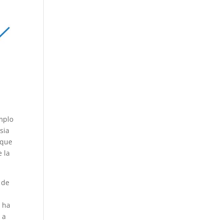
mplo
sia
 que
 la
 de
a ha
 a