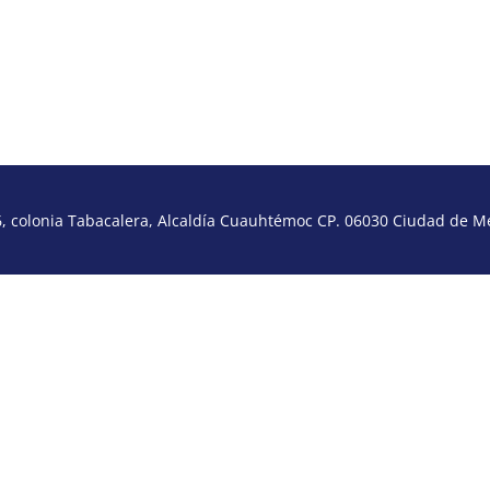
 colonia Tabacalera, Alcaldía Cuauhtémoc CP. 06030 Ciudad de Méx