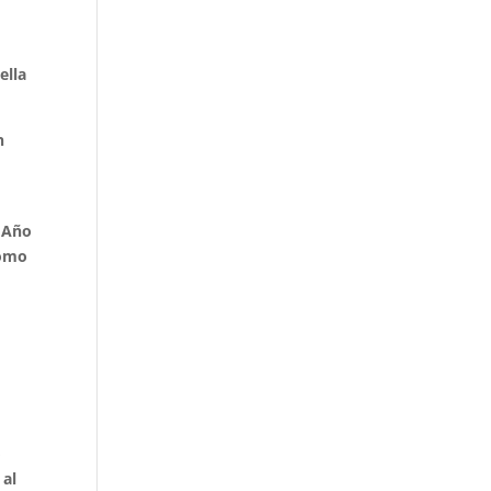
ella
n
s Año
como
ó
 al