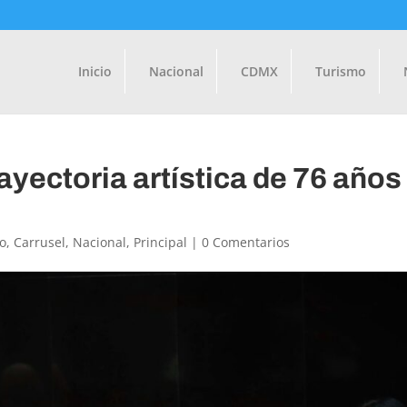
Inicio
Nacional
CDMX
Turismo
yectoria artística de 76 años
o
,
Carrusel
,
Nacional
,
Principal
|
0 Comentarios