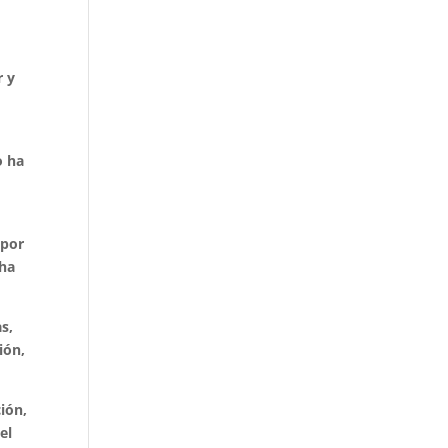
r y
o ha
 por
“ha
s,
ión,
ión,
el