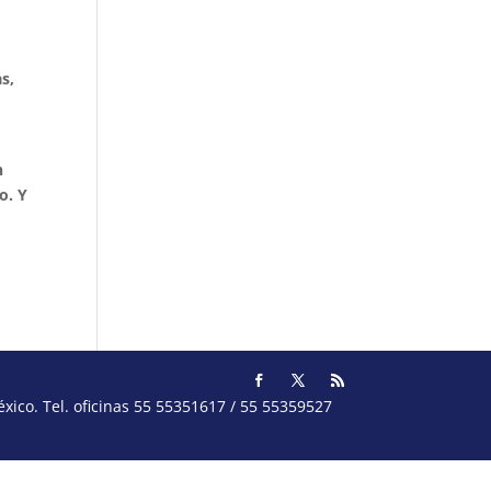
s,
n
o. Y
ico. Tel. oficinas 55 55351617 / 55 55359527