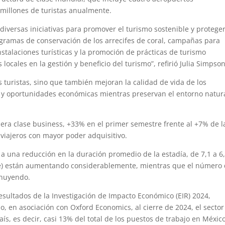
 millones de turistas anualmente.
ersas iniciativas para promover el turismo sostenible y protege
rogramas de conservación de los arrecifes de coral, campañas para
nstalaciones turísticas y la promoción de prácticas de turismo
cales en la gestión y beneficio del turismo”, refirió Julia Simpson
s turistas, sino que también mejoran la calidad de vida de los
 y oportunidades económicas mientras preservan el entorno natur
ra clase business, +33% en el primer semestre frente al +7% de l
 viajeros con mayor poder adquisitivo.
a una reducción en la duración promedio de la estadía, de 7,1 a 6
che) están aumentando considerablemente, mientras que el número
inuyendo.
esultados de la Investigación de Impacto Económico (EIR) 2024,
, en asociación con Oxford Economics, al cierre de 2024, el sector
ís, es decir, casi 13% del total de los puestos de trabajo en México