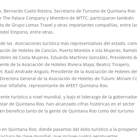
n, Bernardo Cueto Riestra, Secretario de Turismo de Quintana Roo
 de The Palace Company y Miembro de WTTC; participaron también
ta de Grupo Lomas Travel y otras importantes compañías, entre la
Hotel Emporio, entre otras.
e las Asociaciones turística más representativas del estado, com
iación de Hoteles de Cancún, Puerto Morelos e Isla Mujeres; Ramó
Hoteles de Costa Mujeres, Eduardo Martínez González, Presidente d
nte de la Asociación de Hoteles Riviera Maya; Beatriz Tinajero,
l; Raúl Andrade Angulo, Presidente de la Asociación de Hoteles de
Directora General de la Asociación de Hoteles de Tulum; Miriam C
nor Villafañe, representante de AFEET Quintana Roo.
nte turístico a nivel mundial, y bajo el liderazgo de la gobernado
tar de Quintana Roo, han alcanzado cifras históricas en el sector
 en beneficio tanto de la gente de Quintana Roo como del turismo
 en Quintana Roo, donde pasamos del éxito turístico a la prosper
ructura de clase mundial, que incluye cuatro aeropuertos