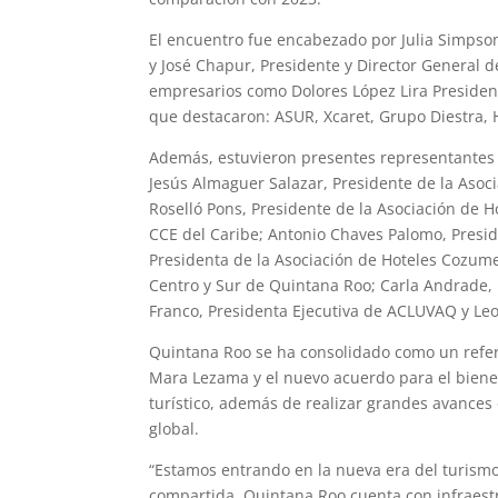
El encuentro fue encabezado por Julia Simpso
y José Chapur, Presidente y Director General
empresarios como Dolores López Lira Presiden
que destacaron: ASUR, Xcaret, Grupo Diestra, 
Además, estuvieron presentes representantes d
Jesús Almaguer Salazar, Presidente de la Asoc
Roselló Pons, Presidente de la Asociación de 
CCE del Caribe; Antonio Chaves Palomo, Preside
Presidenta de la Asociación de Hoteles Cozume
Centro y Sur de Quintana Roo; Carla Andrade, 
Franco, Presidenta Ejecutiva de ACLUVAQ y Leo
Quintana Roo se ha consolidado como un refere
Mara Lezama y el nuevo acuerdo para el bienes
turístico, además de realizar grandes avances
global.
“Estamos entrando en la nueva era del turismo
compartida. Quintana Roo cuenta con infraest