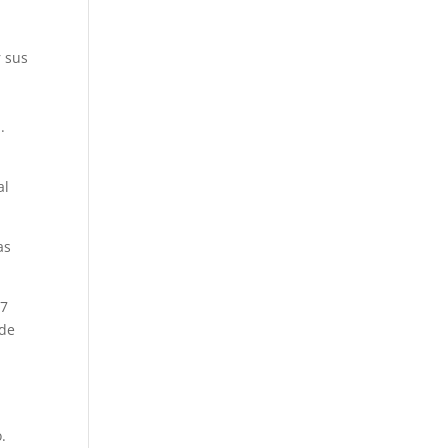
r sus
.
al
as
,7
 de
.