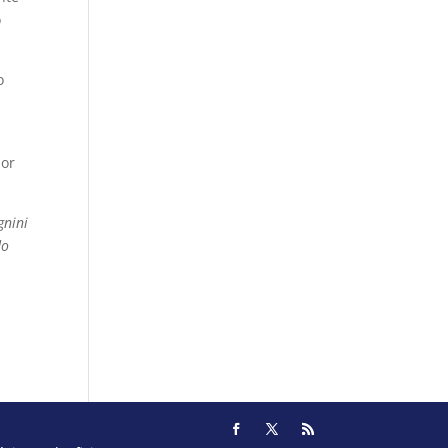
o
o
sor
gnini
do