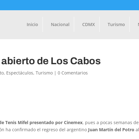
Inicio
Nacional
CDMX
Turismo
 abierto de Los Cabos
to
,
Espectáculos
,
Turismo
|
0 Comentarios
de Tenis Mifel presentado por Cinemex
, pues a pocas semanas d
ción ha confirmado el regreso del argentino
Juan Martín del Potro
a