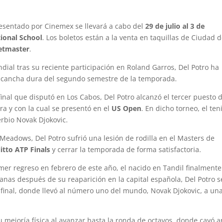
presentado por Cinemex se llevará a cabo del
29 de julio al 3 de
ional School
. Los boletos están a la venta en taquillas de Ciudad 
etmaster
.
ndial tras su reciente participación en Roland Garros, Del Potro ha
 cancha dura del segundo semestre de la temporada.
final que disputó en Los Cabos, Del Potro alcanzó el tercer puesto 
ra y con la cual se presentó en el
US Open
. En dicho torneo, el ten
serbio Novak Djokovic.
eadows, Del Potro sufrió una lesión de rodilla en el Masters de
itto ATP Finals
y cerrar la temporada de forma satisfactoria.
mer regreso en febrero de este año, el nacido en Tandil finalmente
anas después de su reaparición en la capital española, Del Potro s
 final, donde llevó al número uno del mundo, Novak Djokovic, a un
 mejoría física al avanzar hasta la ronda de octavos, donde cayó a