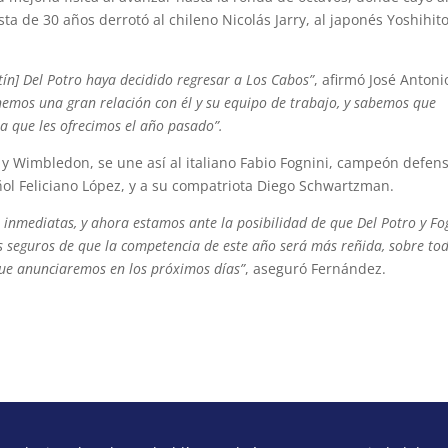
ta de 30 años derrotó al chileno Nicolás Jarry, al japonés Yoshihit
tín] Del Potro haya decidido regresar a Los Cabos”
, afirmó José Antoni
nemos una gran relación con él y su equipo de trabajo, y sabemos que
a que les ofrecimos el año pasado”.
a y Wimbledon, se une así al italiano Fabio Fognini, campeón defen
añol Feliciano López, y a su compatriota Diego Schwartzman.
s inmediatas, y ahora estamos ante la posibilidad de que Del Potro y Fo
s seguros de que la competencia de este año será más reñida, sobre to
que anunciaremos en los próximos días”
, aseguró Fernández.