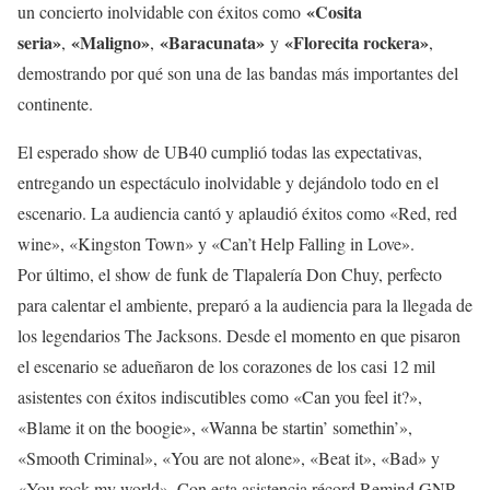
«Cosita
un concierto inolvidable con éxitos como
seria»
«Maligno»
«Baracunata»
«Florecita rockera»
,
,
y
,
demostrando por qué son una de las bandas más importantes del
continente.
El esperado show de UB40 cumplió todas las expectativas,
entregando un espectáculo inolvidable y dejándolo todo en el
escenario. La audiencia cantó y aplaudió éxitos como «Red, red
wine», «Kingston Town» y «Can’t Help Falling in Love».
Por último, el show de funk de Tlapalería Don Chuy, perfecto
para calentar el ambiente, preparó a la audiencia para la llegada de
los legendarios The Jacksons. Desde el momento en que pisaron
el escenario se adueñaron de los corazones de los casi 12 mil
asistentes con éxitos indiscutibles como «Can you feel it?»,
«Blame it on the boogie», «Wanna be startin’ somethin’»,
«Smooth Criminal», «You are not alone», «Beat it», «Bad» y
«You rock my world», Con esta asistencia récord Remind GNP