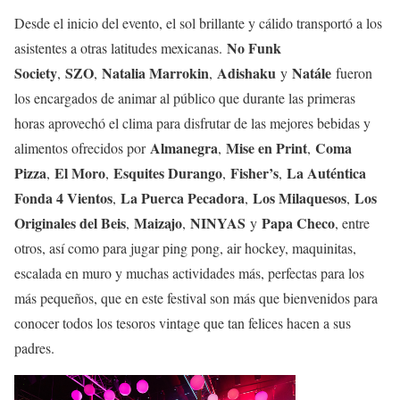
Desde el inicio del evento, el sol brillante y cálido transportó a los
No Funk
asistentes a otras latitudes mexicanas.
Society
SZO
Natalia Marrokin
Adishaku
Natále
,
,
,
y
fueron
los encargados de animar al público que durante las primeras
horas aprovechó el clima para disfrutar de las mejores bebidas y
Almanegra
Mise en Print
Coma
alimentos ofrecidos por
,
,
Pizza
El Moro
Esquites Durango
Fisher’s
La Auténtica
,
,
,
,
Fonda 4 Vientos
La Puerca Pecadora
Los Milaquesos
Los
,
,
,
Originales del Beis
Maizajo
NINYAS
Papa Checo
,
,
y
, entre
otros, así como para jugar ping pong, air hockey, maquinitas,
escalada en muro y muchas actividades más, perfectas para los
más pequeños, que en este festival son más que bienvenidos para
conocer todos los tesoros vintage que tan felices hacen a sus
padres.