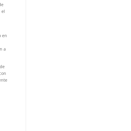
de
 el
o en
en a
 de
con
ente