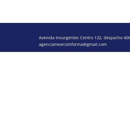
Avenida Insurgentes Centro 132, despacho 406,
agenciamexicoinforma@gmail.com