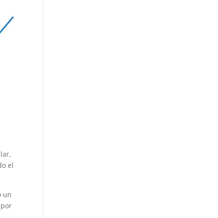
lar,
do el
o un
 por