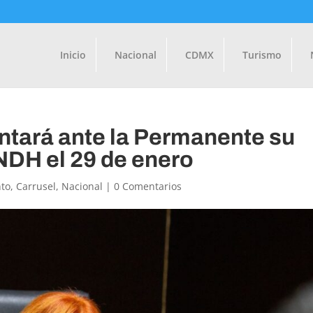
Inicio
Nacional
CDMX
Turismo
ntará ante la Permanente su
CNDH el 29 de enero
to
,
Carrusel
,
Nacional
|
0 Comentarios