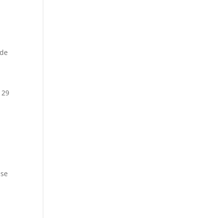
 de
 29
 se
o