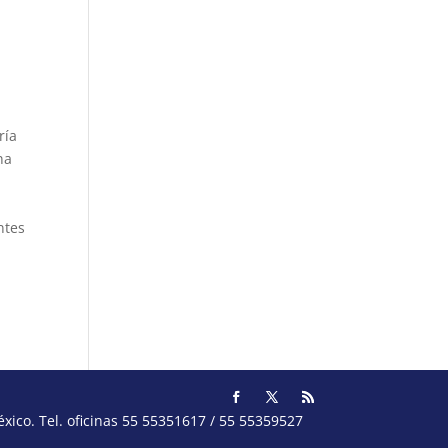
ría
na
ntes
ico. Tel. oficinas 55 55351617 / 55 55359527