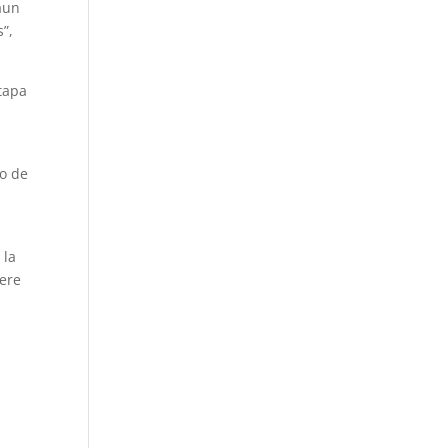
 aun
s”,
etapa
so de
 la
iere