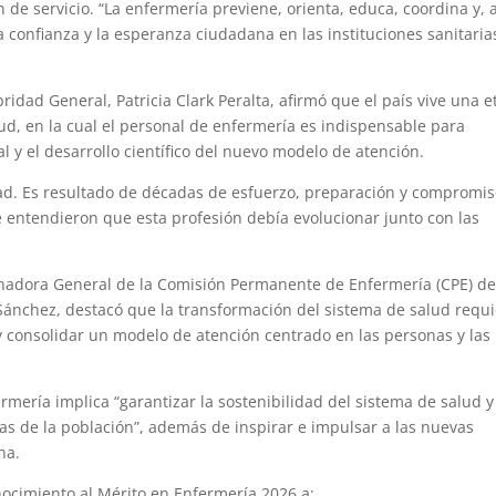
ón de servicio. “La enfermería previene, orienta, educa, coordina y,
a confianza y la esperanza ciudadana en las instituciones sanitaria
bridad General, Patricia Clark Peralta, afirmó que el país vive una 
ud, en la cual el personal de enfermería es indispensable para
al y el desarrollo científico del nuevo modelo de atención.
dad. Es resultado de décadas de esfuerzo, preparación y compromi
entendieron que esta profesión debía evolucionar junto con las
inadora General de la Comisión Permanente de Enfermería (CPE) de
ánchez, destacó que la transformación del sistema de salud requ
 y consolidar un modelo de atención centrado en las personas y las
mería implica “garantizar la sostenibilidad del sistema de salud y
as de la población”, además de inspirar e impulsar a las nuevas
na.
ocimiento al Mérito en Enfermería 2026 a: