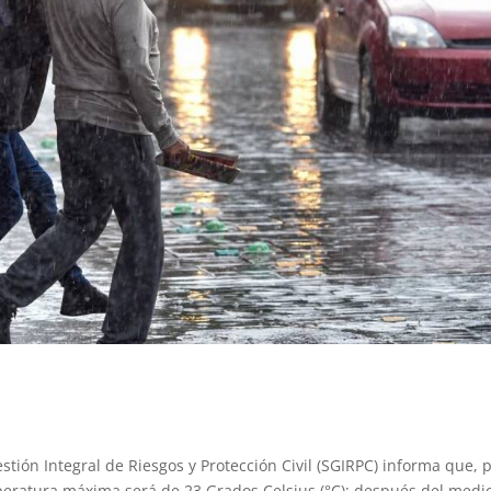
stión Integral de Riesgos y Protección Civil (SGIRPC) informa que, 
peratura máxima será de 23 Grados Celsius (°C); después del medi