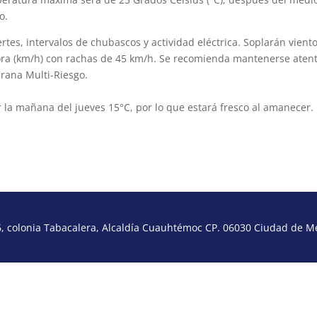
o.
rtes, intervalos de chubascos y actividad eléctrica. Soplarán vient
hora (km/h) con rachas de 45 km/h. Se recomienda mantenerse aten
prana Multi-Riesgo.
 la mañana del jueves 15°C, por lo que estará fresco al amanecer.
 colonia Tabacalera, Alcaldía Cuauhtémoc CP. 06030 Ciudad de Méx