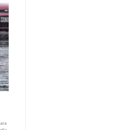
para
odía