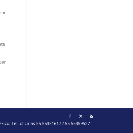
por
nte
ipar
ico. Tel. oficinas 55 55351617 / 55 55359527