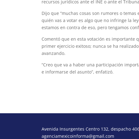
recursos jurídicos ante el INE o ante el Tribuna
Dijo que “muchas cosas son rumores o temas e
quién vas a votar es algo que no infringe la l
estamos en contra de eso, pero tengamos confi
Comentó que en esta votación es importante qu
primer ejercicio exitoso; nunca se ha realizad
avanzando.
“Creo que va a haber una participación importa
e informarse del asunto”, enfatizó.
Avenida Insurgentes Centro 132, despacho 406,
agenciamexicoinforma@gmail.com