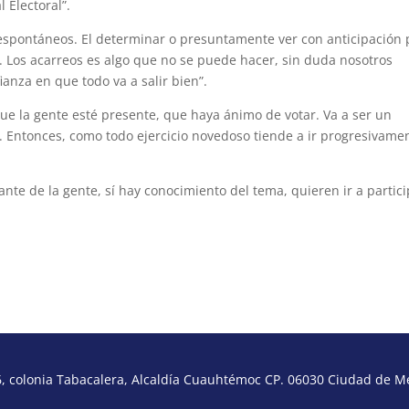
l Electoral”.
spontáneos. El determinar o presuntamente ver con anticipación 
ey. Los acarreos es algo que no se puede hacer, sin duda nosotros
anza en que todo va a salir bien”.
e la gente esté presente, que haya ánimo de votar. Va a ser un
o. Entonces, como todo ejercicio novedoso tiende a ir progresivame
nte de la gente, sí hay conocimiento del tema, quieren ir a partic
 colonia Tabacalera, Alcaldía Cuauhtémoc CP. 06030 Ciudad de Méx