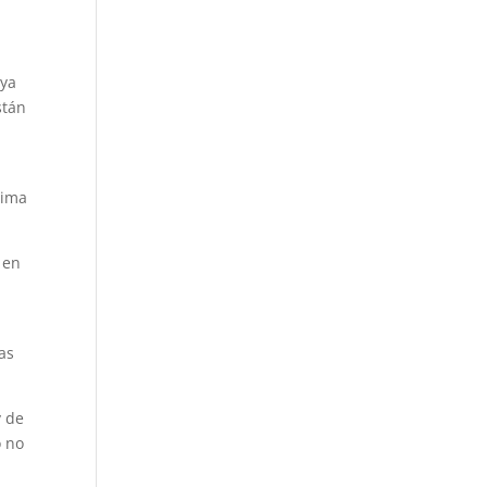
 ya
stán
xima
 en
as
y de
o no