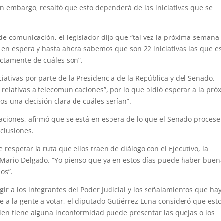
sin embargo, resaltó que esto dependerá de las iniciativas que se
e comunicación, el legislador dijo que “tal vez la próxima semana
en espera y hasta ahora sabemos que son 22 iniciativas las que e
actamente de cuáles son”.
ciativas por parte de la Presidencia de la República y del Senado.
relativas a telecomunicaciones”, por lo que pidió esperar a la pró
s una decisión clara de cuáles serían”.
aciones, afirmó que se está en espera de lo que el Senado procese
nclusiones.
 respetar la ruta que ellos traen de diálogo con el Ejecutivo, la
ar Mario Delgado. “Yo pienso que ya en estos días puede haber buen
os”.
gir a los integrantes del Poder Judicial y los señalamientos que ha
e a la gente a votar, el diputado Gutiérrez Luna consideró que est
uien tiene alguna inconformidad puede presentar las quejas o los