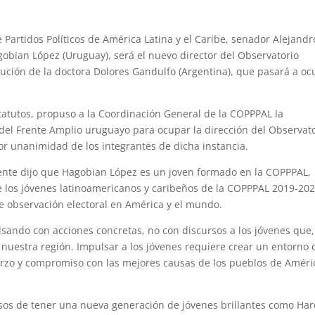
Partidos Políticos de América Latina y el Caribe, senador Alejandr
obian López (Uruguay), será el nuevo director del Observatorio
tución de la doctora Dolores Gandulfo (Argentina), que pasará a o
atutos, propuso a la Coordinación General de la COPPPAL la
del Frente Amplio uruguayo para ocupar la dirección del Observat
por unanimidad de los integrantes de dicha instancia.
inente dijo que Hagobian López es un joven formado en la COPPPAL,
de los jóvenes latinoamericanos y caribeños de la COPPPAL 2019-202
e observación electoral en América y el mundo.
lsando con acciones concretas, no con discursos a los jóvenes que,
 nuestra región. Impulsar a los jóvenes requiere crear un entorno 
uerzo y compromiso con las mejores causas de los pueblos de Améri
sos de tener una nueva generación de jóvenes brillantes como Har