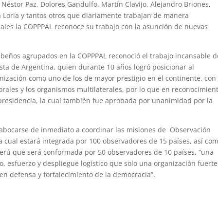
 Néstor Paz, Dolores Gandulfo, Martín Clavijo, Alejandro Briones,
 Loria y tantos otros que diariamente trabajan de manera
uales la COPPPAL reconoce su trabajo con la asunción de nuevas
aribeños agrupados en la COPPPAL reconoció el trabajo incansable d
ista de Argentina, quien durante 10 años logró posicionar al
anización como uno de los de mayor prestigio en el continente, con
rales y los organismos multilaterales, por lo que en reconocimien
presidencia, la cual también fue aprobada por unanimidad por la
abocarse de inmediato a coordinar las misiones de Observación
la cual estará integrada por 100 observadores de 15 países, así com
Perú que será conformada por 50 observadores de 10 países, “una
, esfuerzo y despliegue logístico que solo una organización fuerte
n defensa y fortalecimiento de la democracia”.