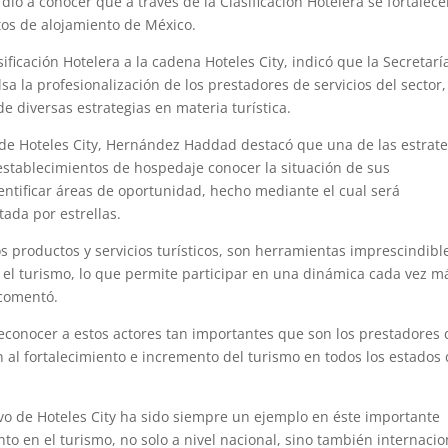
o a conocer que a través de la Clasificación Hotelera se fortalec
tos de alojamiento de México.
ficación Hotelera a la cadena Hoteles City, indicó que la Secretarí
a la profesionalización de los prestadores de servicios del sector,
e diversas estrategias en materia turística.
 de Hoteles City, Hernández Haddad destacó que una de las estrate
s establecimientos de hospedaje conocer la situación de sus
identificar áreas de oportunidad, hecho mediante el cual será
ada por estrellas.
 los productos y servicios turísticos, son herramientas imprescindibl
n el turismo, lo que permite participar en una dinámica cada vez m
 comentó.
 reconocer a estos actores tan importantes que son los prestadores 
an al fortalecimiento e incremento del turismo en todos los estados
o de Hoteles City ha sido siempre un ejemplo en éste importante
to en el turismo, no solo a nivel nacional, sino también internacio