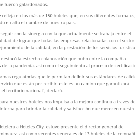
que fueron galardonados.
 refleja en los más de 150 hoteles que, en sus diferentes formatos
ndo en alto el nombre de nuestro país.
seguir con la sinergia con la que actualmente se trabaja entre el
finalidad de lograr que todas las empresas relacionadas con el sector
ejoramiento de la calidad, en la prestación de los servicios turístico
y, destacó la estrecha colaboración que hubo entre la compañía
 de la pandemia, así como el seguimiento al proceso de certificaci
ormas regulatorias que le permitan definir sus estándares de calid
servicio que están por recibir, este es un camino que garantizará
el territorio nacional”, declaró.
 para nuestros hoteles nos impulsa a la mejora continua a través d
interna para brindar la calidad y satisfacción que merecen nuestr
otelera a Hoteles City, estuvo presente el director general de
Domínguez, así como gerentes generales de 13 hoteles de la compañí