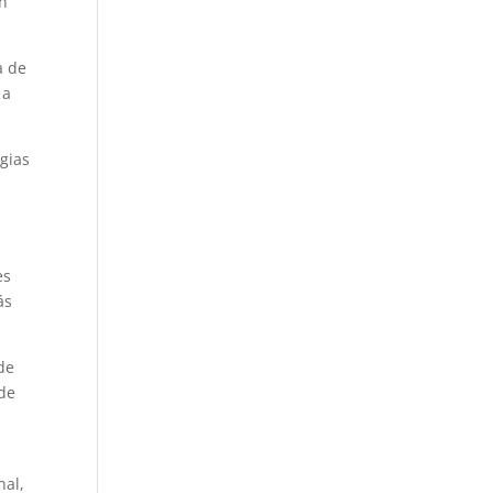
en
a de
 a
gias
es
ás
de
 de
nal,