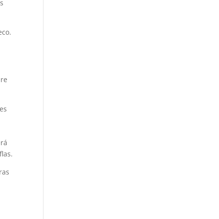
as
eco.
bre
res
erá
las.
ras