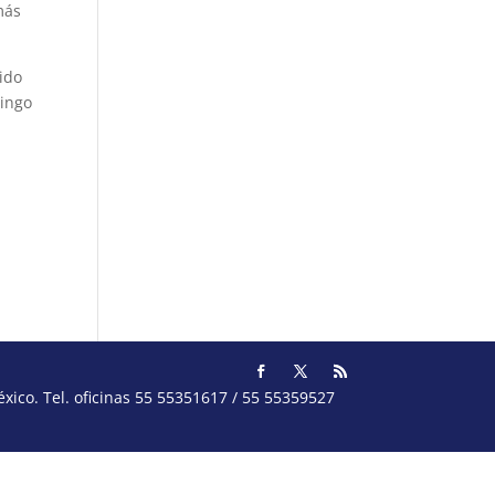
más
bido
mingo
ico. Tel. oficinas 55 55351617 / 55 55359527