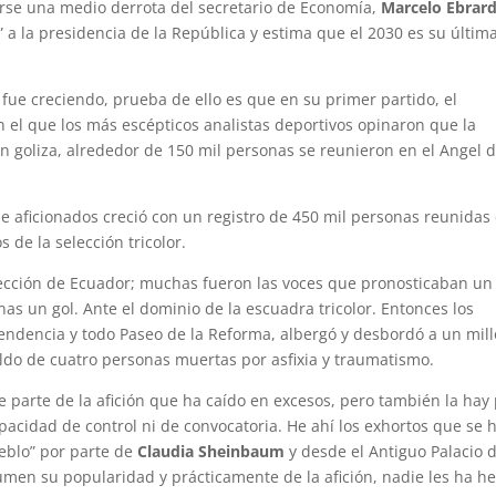
arse una medio derrota del secretario de Economía,
Marcelo Ebrar
” a la presidencia de la República y estima que el 2030 es su últim
 fue creciendo, prueba de ello es que en su primer partido, el
en el que los más escépticos analistas deportivos opinaron que la
n goliza, alrededor de 150 mil personas se reunieron en el Angel d
 de aficionados creció con un registro de 450 mil personas reunidas
s de la selección tricolor.
lección de Ecuador; muchas fueron las voces que pronosticaban un
s un gol. Ante el dominio de la escuadra tricolor. Entonces los
pendencia y todo Paseo de la Reforma, albergó y desbordó a un mil
do de cuatro personas muertas por asfixia y traumatismo.
 parte de la afición que ha caído en excesos, pero también la hay
pacidad de control ni de convocatoria. He ahí los exhortos que se 
eblo” por parte de
Claudia Sheinbaum
y desde el Antiguo Palacio d
umen su popularidad y prácticamente de la afición, nadie les ha h