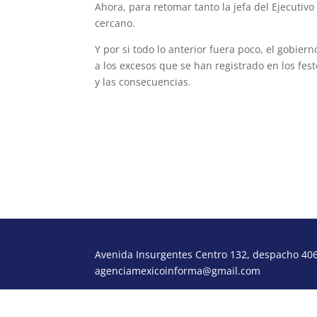
Ahora, para retomar tanto la jefa del Ejecutiv
cercano.
Y por si todo lo anterior fuera poco, el gobier
a los excesos que se han registrado en los fes
y las consecuencias.
morcora@gmail.com
Avenida Insurgentes Centro 132, despacho 406,
agenciamexicoinforma@gmail.com