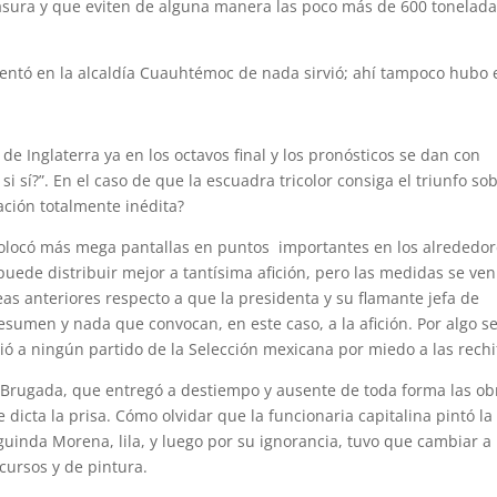
basura y que eviten de alguna manera las poco más de 600 tonelad
entó en la alcaldía Cuauhtémoc de nada sirvió; ahí tampoco hubo 
 de Inglaterra ya en los octavos final y los pronósticos se dan con
i sí?”. En el caso de que la escuadra tricolor consiga el triunfo so
uación totalmente inédita?
colocó más mega pantallas en puntos importantes en los alrededo
puede distribuir mejor a tantísima afición, pero las medidas se ven
as anteriores respecto a que la presidenta y su flamante jefa de
sumen y nada que convocan, en este caso, a la afición. Por algo s
ó a ningún partido de la Selección mexicana por miedo a las rechif
a Brugada, que entregó a destiempo y ausente de toda forma las ob
dicta la prisa. Cómo olvidar que la funcionaria capitalina pintó la
 guinda Morena, lila, y luego por su ignorancia, tuvo que cambiar a
cursos y de pintura.