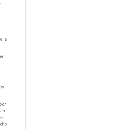
d
,
a
e la
 en
lón
 por
han
el
echo