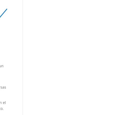
 un
rsas
n el
to.