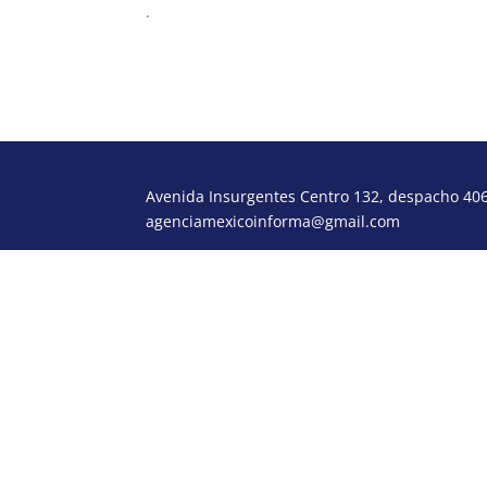
.
Avenida Insurgentes Centro 132, despacho 406,
agenciamexicoinforma@gmail.com