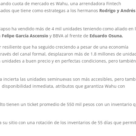
nando cuota de mercado es Wahu, una arrendadora Fintech
sados que tiene como estrategas a los hermanos
Rodrigo y Andrés
 lapso ha vendido más de 4 mil unidades teniendo como aliado en 
a
Felipe García Ascensio
y BBVA al frente de
Eduardo Osuna.
r resiliente que ha seguido creciendo a pesar de una economía
ravés del canal formal, desplazaron más de 1.8 millones de unida
unidades a buen precio y en perfectas condiciones, pero tambié
a incierta las unidades seminuevas son más accesibles, pero tamb
n disponibilidad inmediata, atributos que garantiza Wahu con
to tienen un ticket promedio de 550 mil pesos con un inventario 
su sitio con una rotación de los inventarios de 55 días que permi