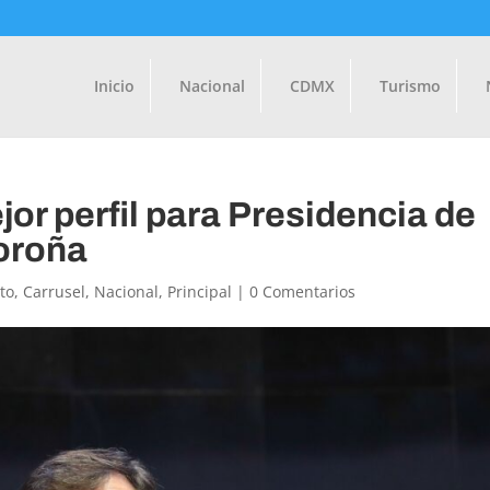
Inicio
Nacional
CDMX
Turismo
jor perfil para Presidencia de
oroña
to
,
Carrusel
,
Nacional
,
Principal
|
0 Comentarios