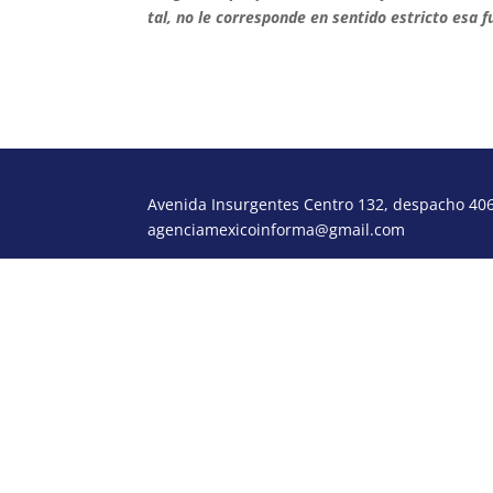
tal, no le corresponde en sentido estricto esa 
Avenida Insurgentes Centro 132, despacho 406,
agenciamexicoinforma@gmail.com