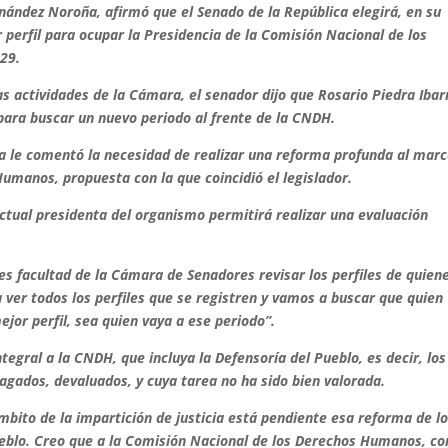
rnández Noroña, afirmó que el Senado de la República elegirá, en su
perfil para ocupar la Presidencia de la Comisión Nacional de los
29.
s actividades de la Cámara, el senador dijo que Rosario Piedra Ibar
 para buscar un nuevo periodo al frente de la CNDH.
a le comentó la necesidad de realizar una reforma profunda al mar
umanos, propuesta con la que coincidió el legislador.
tual presidenta del organismo permitirá realizar una evaluación
es facultad de la Cámara de Senadores revisar los perfiles de quien
 ver todos los perfiles que se registren y vamos a buscar que quien
ejor perfil, sea quien vaya a ese periodo”.
egral a la CNDH, que incluya la Defensoría del Pueblo, es decir, los
agados, devaluados, y cuya tarea no ha sido bien valorada.
mbito de la impartición de justicia está pendiente esa reforma de l
eblo. Creo que a la Comisión Nacional de los Derechos Humanos, c