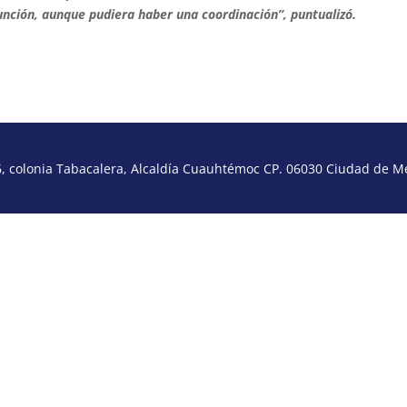
función, aunque pudiera haber una coordinación”, puntualizó.
 colonia Tabacalera, Alcaldía Cuauhtémoc CP. 06030 Ciudad de Méx