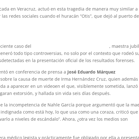
cada en Veracruz, actuó en esta tragedia de manera muy similar a 
las redes sociales cuando el huracán “Otis”, que dejó al puerto d
reciente caso del
feminicidio de
Irma Hernández Cruz
, maestra jubi
neró todo tipo controversias, no solo por el contexto que rodeó s
sdetectadas en la presentación oficial de los resultados forenses.
sentó en conferencia de prensa a
José Eduardo Márquez
 sobre la causa de muerte de Irma Hernández Cruz, quien además
ada a aparecer en un videoen el que, visiblemente sometida, lanzó
aran extorsión, y hallada sin vida seis días después.
de la incompetencia de Nahle García porque argumentó que la mae
indignada como está hoy, lo que usa como una coraza, criticó que 
varlo a niveles de escándalo”. Ahora, ¿otra vez los medios son
a médico legista y prácticamente fue obligado por ella a presenta