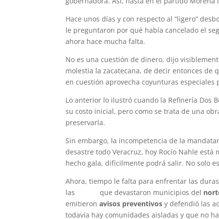
gobernadora. Así, hasta en el partido Morena 
Hace unos días y con respecto al “ligero” des
le preguntaron por qué había cancelado el se
ahora hace mucha falta.
No es una cuestión de dinero, dijo visiblemen
molestia la zacatecana, de decir entonces de
en cuestión aprovecha coyunturas especiales p
Lo anterior lo ilustró cuando la Refinería Dos 
su costo inicial, pero como se trata de una ob
preservarla.
Sin embargo, la incompetencia de la mandataria
desastre todo Veracruz, hoy Rocío Nahle está 
hecho gala, difícilmente podrá salir. No solo 
Ahora, tiempo le falta para enfrentar las duras
las
lluvias
que devastaron municipios del
nort
emitieron
avisos preventivos
y defendió las a
todavía hay comunidades aisladas y que no ha