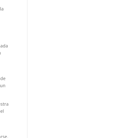
la
e
lada
u
 de
 un
stra
el
rse.