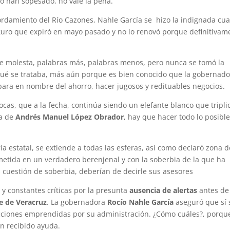
lo han sopesado, no vale la pena.
bordamiento del Río Cazones, Nahle García se hizo la indignada cu
guro que expiró en mayo pasado y no lo renovó porque definitivam
te molesta, palabras más, palabras menos, pero nunca se tomó la
 qué se trataba, más aún porque es bien conocido que la gobernad
ara en nombre del ahorro, hacer jugosos y redituables negocios.
Bocas, que a la fecha, continúa siendo un elefante blanco que tripli
ra de
Andrés Manuel López Obrador
, hay que hacer todo lo posibl
 estatal, se extiende a todas las esferas, así como declaró zona d
metida en un verdadero berenjenal y con la soberbia de la que ha
es cuestión de soberbia, deberían de decirle sus asesores
 y constantes críticas por la presunta
ausencia de alertas
antes de
e de Veracruz
. La gobernadora
Rocío Nahle García
aseguró que sí 
cciones emprendidas por su administración. ¿Cómo cuáles?, porqu
n recibido ayuda.