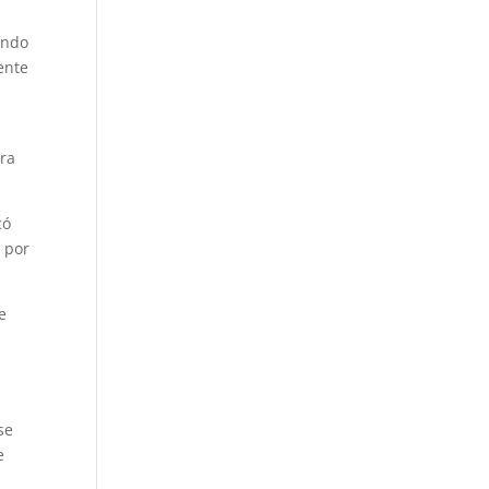
ando
ente
ora
có
e por
e
se
e