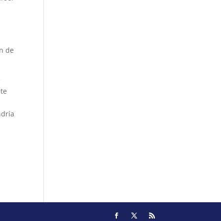
ón de
e
nte
ndría