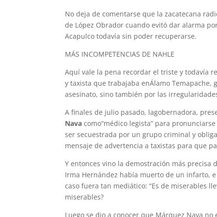
No deja de comentarse que la zacatecana radi
de López Obrador cuando evitó dar alarma por 
Acapulco todavía sin poder recuperarse.
MÁS INCOMPETENCIAS DE NAHLE
Aquí vale la pena recordar el triste y todavía 
y taxista que trabajaba enÁlamo Temapache, ge
asesinato, sino también por las irregularidade
A finales de julio pasado, lagobernadora, pre
Nava
como“médico legista” para pronunciarse
ser secuestrada por un grupo criminal y oblig
mensaje de advertencia a taxistas para que pag
Y entonces vino la demostración más precisa 
Irma Hernández había muerto de un infarto, e 
caso fuera tan mediático: “Es de miserables lle
miserables?
Luego se dio a conocer que Márquez Nava no er