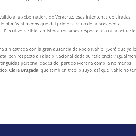
 valido a la gobernadora de Veracruz, esas intentonas de airadas
do ni más ni menos que del primer círculo de la presidenta
el Ejecutivo recibió tantísimos reclamos respecto a la nula actuaci
a siniestrada con la gran ausencia de Rocío Nahle. ¿Será que ya l
atal con respecto a Palacio Nacional dada su “eficiencia”? Igualme
distinguidas personalidades del partido Morena como la no menos
xico,
Clara Brugada
, que también trae lo suyo, así que Nahle no te