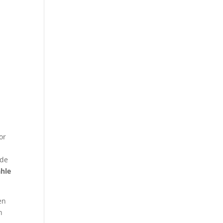
or
 de
ahle
en
n