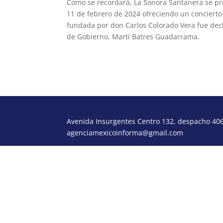
Como se recordará, La Sonora Santanera se pre
11 de febrero de 2024 ofreciendo un concierto
fundada por don Carlos Colorado Vera fue decl
de Gobierno, Martí Batres Guadarrama.
Avenida Insurgentes Centro 132, despacho 406,
agenciamexicoinforma@gmail.com