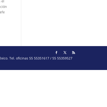
 el
ación
efe
ico. Tel. oficinas 55 55351617 / 55 55359527