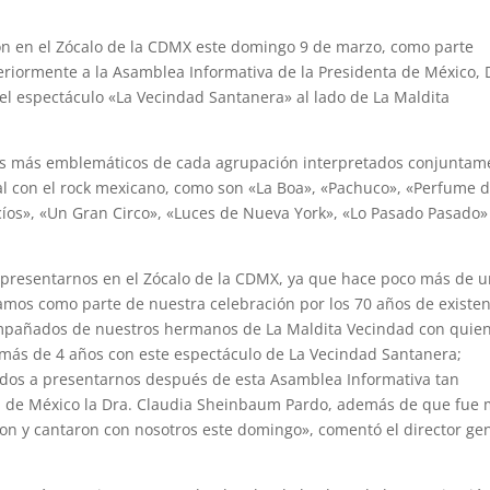
n en el Zócalo de la CDMX este domingo 9 de marzo, como parte
steriormente a la Asamblea Informativa de la Presidenta de México, 
l espectáculo «La Vecindad Santanera» al lado de La Maldita
xitos más emblemáticos de cada agrupación interpretados conjuntam
al con el rock mexicano, como son «La Boa», «Pachuco», «Perfume 
íos», «Un Gran Circo», «Luces de Nueva York», «Lo Pasado Pasado»
 presentarnos en el Zócalo de la CDMX, ya que hace poco más de 
amos como parte de nuestra celebración por los 70 años de existen
mpañados de nuestros hermanos de La Maldita Vecindad con quie
más de 4 años con este espectáculo de La Vecindad Santanera;
dos a presentarnos después de esta Asamblea Informativa tan
ta de México la Dra. Claudia Sheinbaum Pardo, además de que fue
aron y cantaron con nosotros este domingo», comentó el director ge