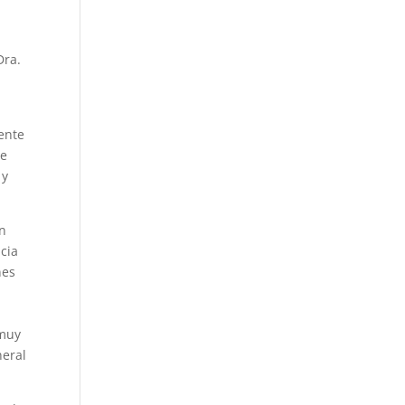
Dra.
ente
de
 y
un
cia
nes
 muy
neral