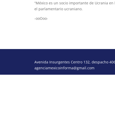
“México es un socio importante de Ucrania en l
el parlamentario ucraniano.
-ooOoo-
Avenida Insurgentes Centro 132, despacho 406,
agenciamexicoinforma@gmail.com