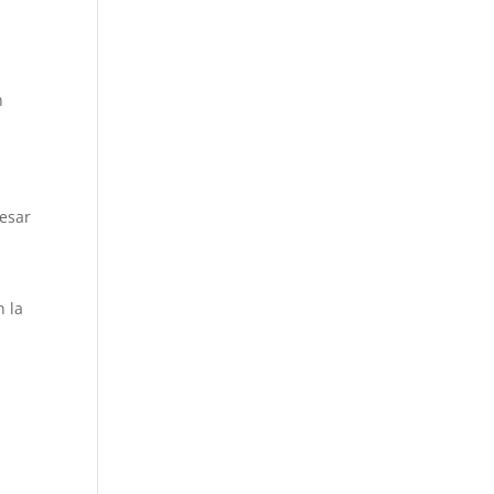
n
resar
n la