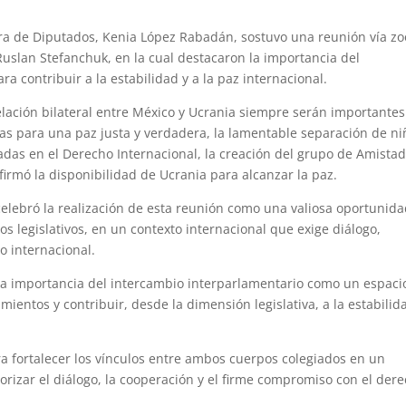
ara de Diputados, Kenia López Rabadán, sostuvo una reunión vía z
Ruslan Stefanchuk, en la cual destacaron la importancia del
 contribuir a la estabilidad y a la paz internacional.
elación bilateral entre México y Ucrania siempre serán importantes
vas para una paz justa y verdadera, la lamentable separación de ni
adas en el Derecho Internacional, la creación del grupo de Amista
irmó la disponibilidad de Ucrania para alcanzar la paz.
celebró la realización de esta reunión como una valiosa oportunid
os legislativos, en un contexto internacional que exige diálogo,
o internacional.
a importancia del intercambio interparlamentario como un espaci
ientos y contribuir, desde la dimensión legislativa, a la estabilid
a fortalecer los vínculos entre ambos cuerpos colegiados en un
orizar el diálogo, la cooperación y el firme compromiso con el der