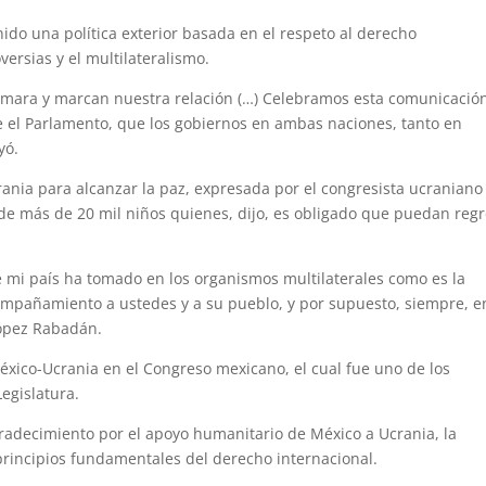
ido una política exterior basada en el respeto al derecho
oversias y el multilateralismo.
 Cámara y marcan nuestra relación (…) Celebramos esta comunicació
e el Parlamento, que los gobiernos en ambas naciones, tanto en
yó.
ania para alcanzar la paz, expresada por el congresista ucraniano
de más de 20 mil niños quienes, dijo, es obligado que puedan reg
 mi país ha tomado en los organismos multilaterales como es la
ompañamiento a ustedes y a su pueblo, y por supuesto, siempre, e
ópez Rabadán.
 México-Ucrania en el Congreso mexicano, el cual fue uno de los
Legislatura.
radecimiento por el apoyo humanitario de México a Ucrania, la
 principios fundamentales del derecho internacional.