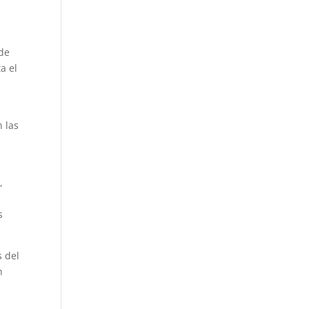
 de
a el
y
 las
,
s
s del
n