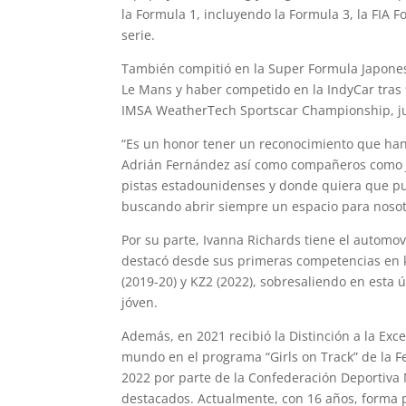
la Formula 1, incluyendo la Formula 3, la FIA
serie.
También compitió en la Super Formula Japones
Le Mans y haber competido en la IndyCar tras 
IMSA WeatherTech Sportscar Championship, jun
“Es un honor tener un reconocimiento que han 
Adrián Fernández así como compañeros como Ju
pistas estadounidenses y donde quiera que pu
buscando abrir siempre un espacio para nosotr
Por su parte, Ivanna Richards tiene el automo
destacó desde sus primeras competencias en k
(2019-20) y KZ2 (2022), sobresaliendo en esta 
jóven.
Además, en 2021 recibió la Distinción a la Exc
mundo en el programa “Girls on Track” de la F
2022 por parte de la Confederación Deportiva 
destacados. Actualmente, con 16 años, forma 