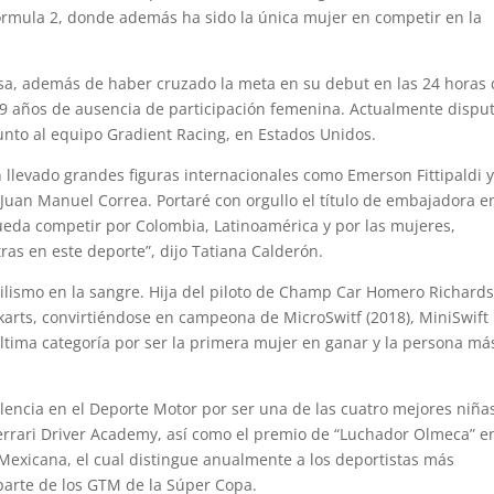
 Formula 2, donde además ha sido la única mujer en competir en la
a, además de haber cruzado la meta en su debut en las 24 horas
9 años de ausencia de participación femenina. Actualmente disput
to al equipo Gradient Racing, en Estados Unidos.
llevado grandes figuras internacionales como Emerson Fittipaldi 
an Manuel Correa. Portaré con orgullo el título de embajadora en
eda competir por Colombia, Latinoamérica y por las mujeres,
as en este deporte”, dijo Tatiana Calderón.
vilismo en la sangre. Hija del piloto de Champ Car Homero Richards
arts, convirtiéndose en campeona de MicroSwitf (2018), MiniSwift
última categoría por ser la primera mujer en ganar y la persona má
elencia en el Deporte Motor por ser una de las cuatro mejores niña
errari Driver Academy, así como el premio de “Luchador Olmeca” e
Mexicana, el cual distingue anualmente a los deportistas más
parte de los GTM de la Súper Copa.