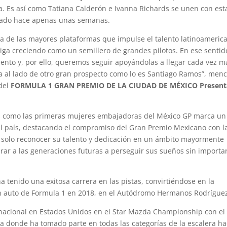
. Es así como Tatiana Calderón e Ivanna Richards se unen con est
ciado hace apenas unas semanas.
a de las mayores plataformas que impulse el talento latinoameric
siga creciendo como un semillero de grandes pilotos. En ese sentid
lento y, por ello, queremos seguir apoyándolas a llegar cada vez m
a al lado de otro gran prospecto como lo es Santiago Ramos”, men
 del
FORMULA 1 GRAN PREMIO DE LA CIUDAD DE MÉXICO Presen
s como las primeras mujeres embajadoras del México GP marca un 
el país, destacando el compromiso del Gran Premio Mexicano con l
o solo reconocer su talento y dedicación en un ámbito mayormente
ar a las generaciones futuras a perseguir sus sueños sin importar
 tenido una exitosa carrera en las pistas, convirtiéndose en la
n auto de Formula 1 en 2018, en el Autódromo Hermanos Rodrígue
nacional en Estados Unidos en el Star Mazda Championship con el
 donde ha tomado parte en todas las categorías de la escalera ha