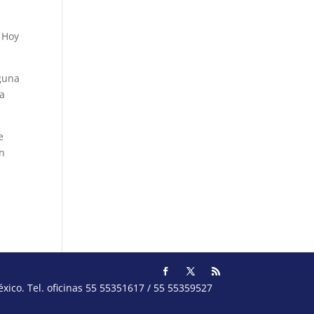
 Hoy
guna
na
e
en
ico. Tel. oficinas 55 55351617 / 55 55359527