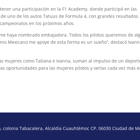
 tener una participación en la F1 Academy, donde participó en las
o de uno de los autos Tatuus de Formula 4, con grandes resultados.
 campeonatos en los próximos años.
 me haya nombrado embajadora. Todos los pilotos queremos de al
emio Mexicano me apoye de esta forma es un sueño”, destacó Ivan
rsas mujeres como Tatiana e Ivanna, suman al impulso de un deport
vas oportunidades para las mujeres pilotos y verlas cada vez más 
 colonia Tabacalera, Alcaldía Cuauhtémoc CP. 06030 Ciudad de Méx