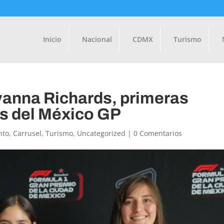
Inicio
Nacional
CDMX
Turismo
Ivanna Richards, primeras
s del México GP
nto
,
Carrusel
,
Turismo
,
Uncategorized
|
0 Comentarios