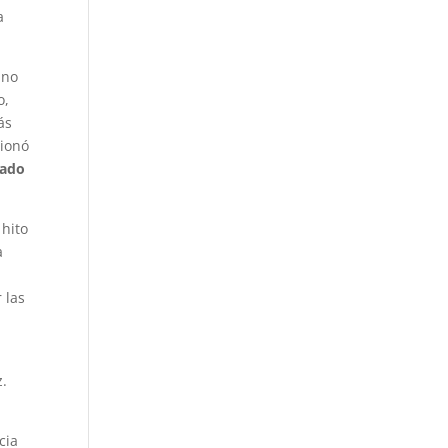
a
ano
o,
ás
cionó
tado
hito
a
 las
z.
cia