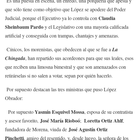
Es una puesta en escena, un enredo, una porquería que apesta y
que sólo tiene como objetivo que López se apodere del Poder
Claudia
Judicial, porque el Ejecutivo ya lo controla con
Sheinbaum Pardo
y el Legislativo con una mayoría calificada
artificial y conseguida con trampas, chantajes y amenazas.
Cínicos, los morenistas, que obedecen al que se fue a
La
Chingada
, han repartido sus acordeones para que sus leales, esos
que reciben una limosna bimestral y que son amenazados con
retirárselas si no salen a votar, sepan por quién hacerlo.
Por supuesto destacan las tres ministras que puso López
Obrador:
Yasmín Esquivel Mossa
Por supuesto
, esposa de su contratista
José María Rioboó
Loretta Ortiz Ahlf
y asesor favorito,
;
,
José Agustín Ortiz
fundadora de Morena, viuda de
Pinchetti
, amigo del resentido, y, desde luego, la señora de los