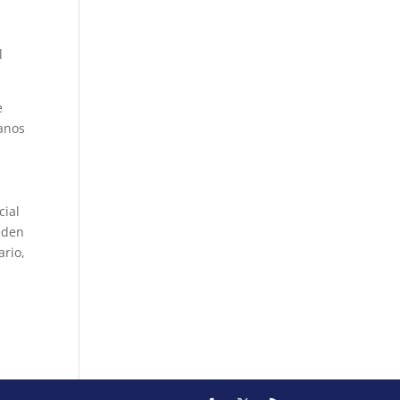
l
e
danos
cial
eden
ario,