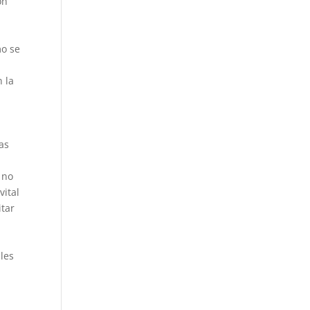
ón
mo se
 la
s
as
 no
vital
itar
les