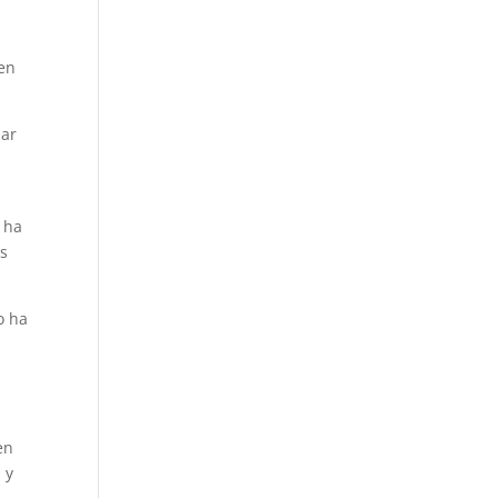
ren
sar
 ha
as
o ha
en
 y