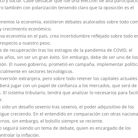
co y social. Cabe destacar que fue una elección de alta participaci
 también con polarización teniendo claro que la oposición es el
enemos la economía, existieron debates acalorados sobre todo co
y crecimiento económico.
va economía en el país, crea incertidumbre reflejado sobre todo en
respecto a nuestro peso.
 de recuperación tras los estragos de la pandemia de COVID, el
s años, sin ser un gran éxito. Sin embargo, debe de ser uno de lo
ción. El nuevo gobierno, prometió en campaña, implementar polític
cialmente en sectores tecnológicos.
inversión extranjera, pero sobre todo retener los capitales actuales
berá jugar con un papel de confianza a los mercados, que será de 
 El sistema tributario, tendrá que analizar lo necesarios para facil
r.
a sido un desafío sexenio tras sexenio, el poder adquisitivo de los
sigue creciendo. En el entendido en comparación con otras naciona
nos, sin embargo, el bolsillo siempre se reciente.
co seguirá siendo un tema de debate, quien es encargado de los
ntrolar la inflación.