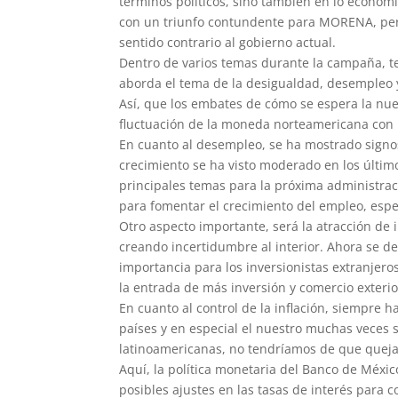
términos políticos, sino también en lo económi
con un triunfo contundente para MORENA, pero
sentido contrario al gobierno actual.
Dentro de varios temas durante la campaña, t
aborda el tema de la desigualdad, desempleo 
Así, que los embates de cómo se espera la nue
fluctuación de la moneda norteamericana con 
En cuanto al desempleo, se ha mostrado signos
crecimiento se ha visto moderado en los último
principales temas para la próxima administra
para fomentar el crecimiento del empleo, espe
Otro aspecto importante, será la atracción de 
creando incertidumbre al interior. Ahora se de
importancia para los inversionistas extranjeros.
la entrada de más inversión y comercio exterio
En cuanto al control de la inflación, siempre h
países y en especial el nuestro muchas veces 
latinoamericanas, no tendríamos de que quejar
Aquí, la política monetaria del Banco de Méxi
posibles ajustes en las tasas de interés para co