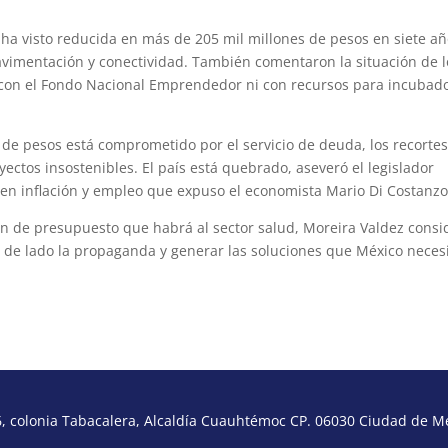
e ha visto reducida en más de 205 mil millones de pesos en siete añ
avimentación y conectividad. También comentaron la situación de l
con el Fondo Nacional Emprendedor ni con recursos para incubad
 de pesos está comprometido por el servicio de deuda, los recorte
oyectos insostenibles. El país está quebrado, aseveró el legislador
s en inflación y empleo que expuso el economista Mario Di Costanzo
ión de presupuesto que habrá al sector salud, Moreira Valdez consi
 de lado la propaganda y generar las soluciones que México necesi
 colonia Tabacalera, Alcaldía Cuauhtémoc CP. 06030 Ciudad de Méx