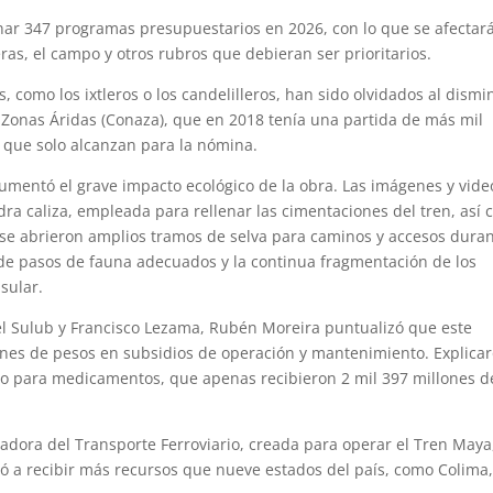
nar 347 programas presupuestarios en 2026, con lo que se afectar
ras, el campo y otros rubros que debieran ser prioritarios.
 como los ixtleros o los candelilleros, han sido olvidados al dismi
 Zonas Áridas (Conaza), que en 2018 tenía una partida de más mil
s que solo alcanzan para la nómina.
cumentó el grave impacto ecológico de la obra. Las imágenes y vide
ra caliza, empleada para rellenar las cimentaciones del tren, así
: se abrieron amplios tramos de selva para caminos y accesos dura
a de pasos de fauna adecuados y la continua fragmentación de los
sular.
l Sulub y Francisco Lezama, Rubén Moreira puntualizó que este
ones de pesos en subsidios de operación y mantenimiento. Explica
o para medicamentos, que apenas recibieron 2 mil 397 millones d
dora del Transporte Ferroviario, creada para operar el Tren Maya
vó a recibir más recursos que nueve estados del país, como Colima