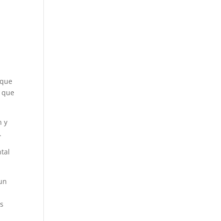
 que
ó que
n y
.
tal
 un
os