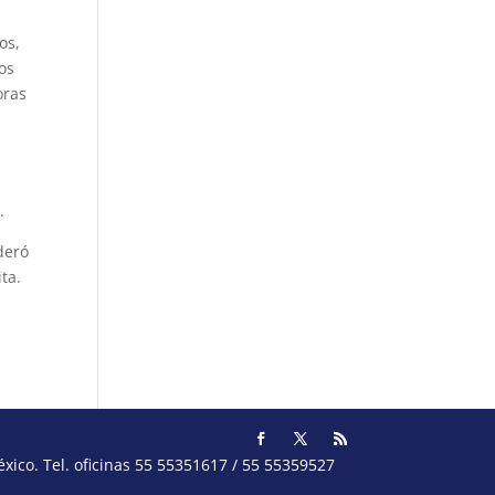
os,
os
oras
s
.
deró
ta.
ico. Tel. oficinas 55 55351617 / 55 55359527