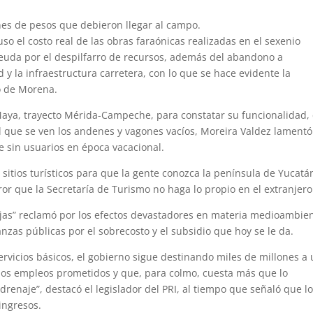
nes de pesos que debieron llegar al campo.
o el costo real de las obras faraónicas realizadas en el sexenio
euda por el despilfarro de recursos, además del abandono a
 y la infraestructura carretera, con lo que se hace evidente la
o de Morena.
Maya, trayecto Mérida-Campeche, para constatar su funcionalidad,
el que se ven los andenes y vagones vacíos, Moreira Valdez lament
re sin usuarios en época vacacional.
 sitios turísticos para que la gente conozca la península de Yucatá
ror que la Secretaría de Turismo no haga lo propio en el extranjero
as” reclamó por los efectos devastadores en materia medioambien
anzas públicas por el sobrecosto y el subsidio que hoy se le da.
rvicios básicos, el gobierno sigue destinando miles de millones a
 los empleos prometidos y que, para colmo, cuesta más que lo
enaje”, destacó el legislador del PRI, al tiempo que señaló que l
ingresos.