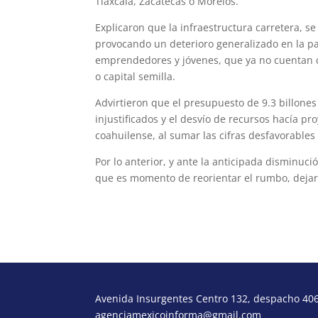
Tlaxcala, Zacatecas o Morelos.
Explicaron que la infraestructura carretera, s
provocando un deterioro generalizado en la p
emprendedores y jóvenes, que ya no cuentan 
o capital semilla.
Advirtieron que el presupuesto de 9.3 billones
injustificados y el desvío de recursos hacía pr
coahuilense, al sumar las cifras desfavorable
Por lo anterior, y ante la anticipada disminuc
que es momento de reorientar el rumbo, dejar
Avenida Insurgentes Centro 132, despacho 406,
agenciamexicoinforma@gmail.com