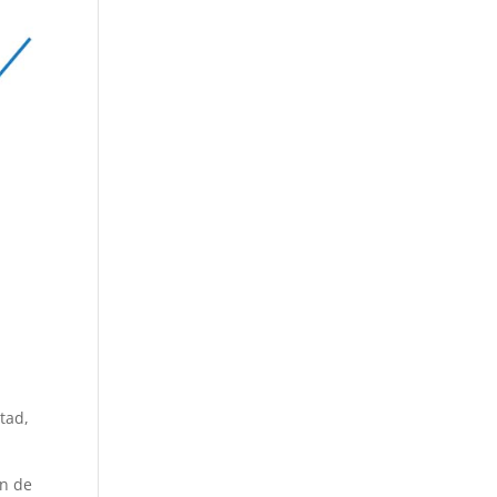
tad,
ón de