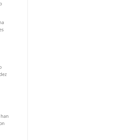
o
na
es
o
idez
han
con