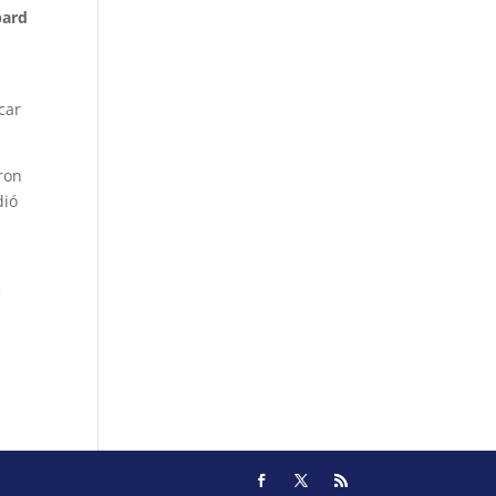
bard
car
aron
dió
e