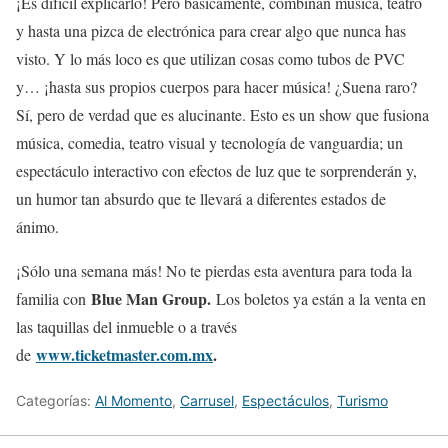
¡Es difícil explicarlo! Pero básicamente, combinan música, teatro
y hasta una pizca de electrónica para crear algo que nunca has
visto. Y lo más loco es que utilizan cosas como tubos de PVC
y… ¡hasta sus propios cuerpos para hacer música! ¿Suena raro?
Sí, pero de verdad que es alucinante. Esto es un show que fusiona
música, comedia, teatro visual y tecnología de vanguardia; un
espectáculo interactivo con efectos de luz que te sorprenderán y,
un humor tan absurdo que te llevará a diferentes estados de
ánimo.
¡Sólo una semana más! No te pierdas esta aventura para toda la
Blue Man Group.
familia con
Los boletos ya están a la venta en
las taquillas del inmueble o a través
www.ticketmaster.com.mx
.
de
Categorías:
Al Momento
,
Carrusel
,
Espectáculos
,
Turismo