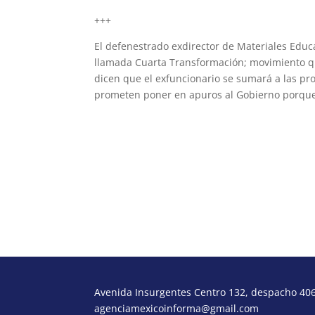
+++
El defenestrado exdirector de Materiales Educa
llamada Cuarta Transformación; movimiento q
dicen que el exfuncionario se sumará a las pro
prometen poner en apuros al Gobierno porque 
ubaldodiazmartin@hotmail.com
www.hombresdelpoder.mx
Avenida Insurgentes Centro 132, despacho 406,
agenciamexicoinforma@gmail.com