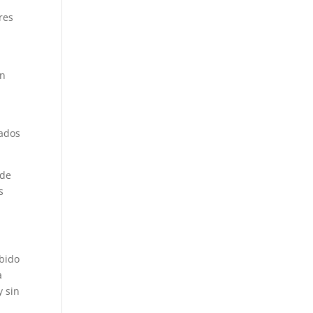
res
en
tados
 de
s
ebido
a
y sin