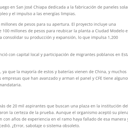
uego en San José Chiapa dedicada a la fabricación de paneles sola
leo y el impulso a las energías limpias.
5 millones de pesos para su apertura. El proyecto incluye una
e 100 millones de pesos para reubicar la planta a Ciudad Modelo 
ra consolidar su producción y expansión, lo que impulsa 1,200
anció con capital local y participación de migrantes poblanos en Es
s, ya que la mayoría de estos y baterías vienen de China, y muchos
s empresas que han avanzado y arman el panel y CFE tiene alguno
 mandataria.
más de 20 mil aspirantes que buscan una plaza en la institución d
ctaron la certeza de la prueba. Aunque el organismo aceptó su plen
n con años de experiencia en el ramo haya fallado de esa manera 
cedió. ¿Error, sabotaje o sistema obsoleto.