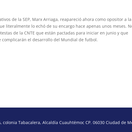
tivos de la SEP, Marx Arriaga, reapareció ahora como opositor a la
ue literalmente lo echó de su encargo hace apenas unos meses. N
testas de la CNTE que están pactadas para iniciar en junio y que
complicarán el desarrollo del Mundial de futbol.
 colonia Tabacalera, Alcaldía Cuauhtémoc CP. 06030 Ciudad de Méx