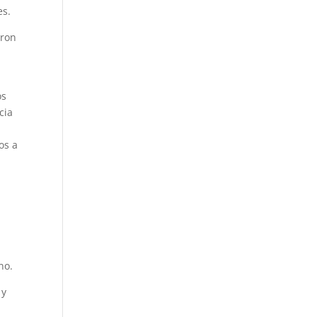
es.
eron
os
cia
os a
no.
 y