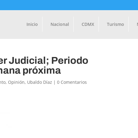
Inicio
Nacional
CDMX
Turismo
er Judicial; Periodo
emana próxima
nto
,
Opinión
,
Ubaldo Díaz
|
0 Comentarios