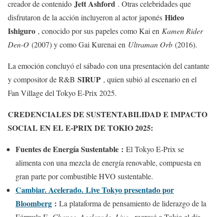
Jett Ashford
creador de contenido
. Otras celebridades que
Hideo
disfrutaron de la acción incluyeron al actor japonés
Ishiguro
, conocido por sus papeles como Kai en
Kamen Rider
Den-O
(2007) y como Gai Kurenai en
Ultraman Orb
(2016).
La emoción concluyó el sábado con una presentación del cantante
SIRUP
y compositor de R&B
, quien subió al escenario en el
Fan Village del Tokyo E-Prix 2025.
CREDENCIALES DE SUSTENTABILIDAD E IMPACTO
SOCIAL EN EL E-PRIX DE TOKIO 2025:
Fuentes de Energía Sustentable
:
El Tokyo E-Prix se
alimenta con una mezcla de energía renovable, compuesta en
gran parte por combustible HVO sustentable.
Cambiar. Acelerado.
Live Tokyo presentado por
Bloomberg
:
La plataforma de pensamiento de liderazgo de la
Fórmula E,
Change. Acelerado. Live
, regresó a Tokio el día