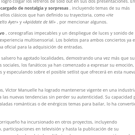
ogró colgar los letreros de sold out en sus dos presentaciones. E
 cargado de nostalgia y sorpresas
, incluyendo temas de su más
ellos clásicos que han definido su trayectoria, como
«He
elto Ayer»
y
«Apiádate de Mí»
, por mencionar algunos.
ivo
, coreografías impecables y un despliegue de luces y sonido de
experiencia multisensorial. Los boletos para ambos conciertos ya 
a oficial para la adquisición de entradas.
el salsero ha agotado localidades, demostrando una vez más que su
s sociales, los fanáticos ya han comenzado a expresar su emoción,
y especulando sobre el posible setlist que ofrecerá en esta nuev
, Víctor Manuelle ha logrado mantenerse vigente en una industri
a las nuevas tendencias sin perder su autenticidad. Su capacidad 
baladas románticas o de enérgicos temas para bailar, lo ha convert
torriqueño ha incursionado en otros proyectos, incluyendo
, participaciones en televisión y hasta la publicación de su