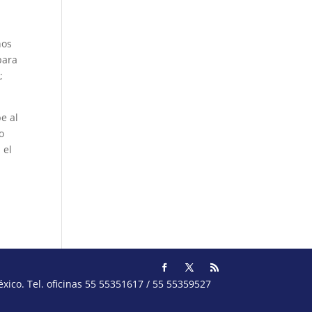
ños
para
;
e al
o
 el
ico. Tel. oficinas 55 55351617 / 55 55359527