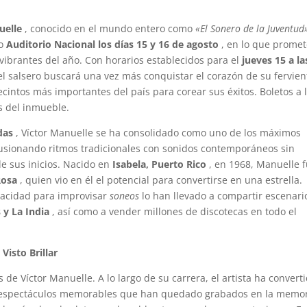
uelle
, conocido en el mundo entero como
«El Sonero de la Juventud
so
Auditorio Nacional los días 15 y 16 de agosto
, en lo que prome
vibrantes del año. Con horarios establecidos para el
jueves 15 a la
el salsero buscará una vez más conquistar el corazón de su fervien
ecintos más importantes del país para corear sus éxitos. Boletos a 
s del inmueble.
das
, Víctor Manuelle se ha consolidado como uno de los máximos
fusionando ritmos tradicionales con sonidos contemporáneos sin
de sus inicios. Nacido en
Isabela, Puerto Rico
, en 1968, Manuelle 
Rosa
, quien vio en él el potencial para convertirse en una estrella.
pacidad para improvisar
soneos
lo han llevado a compartir escenari
 y La India
, así como a vender millones de discotecas en todo el
Visto Brillar
s de Víctor Manuelle. A lo largo de su carrera, el artista ha convert
o espectáculos memorables que han quedado grabados en la memo