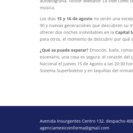
autobiografía,
«Victor Manuelle: La Vida Como S
música.
Los días
15 y 16 de agosto
no serán una excepc
90 y nuevas generaciones que descubren su mús
ofrecer dos noches inolvidables en la
Capital 
para otros, el momento de descubrir por qué 
¿Qué se puede esperar?
Emoción, baile, roman
escenario, una cosa es segura: el corazón del p
Nacional el jueves 15 de Agosto a las 20:30 hor
Sistema Superboletos y en taquillas del inmue
Avenida Insurgentes Centro 132, despacho 406,
agenciamexicoinforma@gmail.com