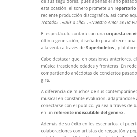
de sus seguidores, pues apenas el año pasado l
esta ocasión, el sonero promete un
repertorio
reciente producción discográfica, así como aqu
Tratado»
,
«Dile a Ella»
,
«Nuestro Amor Se Ha Vu
El espectáculo contará con una
orquesta en v
última generación, diseñado para ofrecer una 
a la venta a través de
Superboletos
, plataform
Cabe destacar que, en ocasiones anteriores, 
música trasciende edades y fronteras. En rede
compartiendo anécdotas de conciertos pasados 
gira.
A diferencia de muchos de sus contemporáneos
musical en constante evolución, adaptándose 
conectarse con el público, ya sea a través de 
en un
referente indiscutible del género
.
Además de su éxito en los escenarios, el puer
colaboraciones con artistas de reggaetón y pop