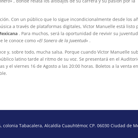
onero»
, donde relata los altibajos de su carrera y su pasión por la
ión. Con un público que lo sigue incondicionalmente desde los a
ica a través de plataformas digitales, Víctor Manuelle está listo 
Mexicana
. Para muchos, será la oportunidad de revivir su juventud
se le conoce como
«El Sonero de la Juventud»
.
ce y, sobre todo, mucha salsa. Porque cuando Víctor Manuelle sub
úblico latino tarde al ritmo de su voz. Se presentará en el Auditori
as y el viernes 16 de Agosto a las 20:00 horas. Boletos a la venta en
ble.
 colonia Tabacalera, Alcaldía Cuauhtémoc CP. 06030 Ciudad de Méx