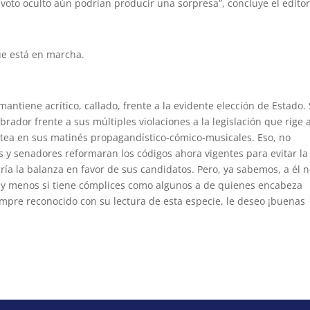
voto oculto aún podrían producir una sorpresa”, concluye el editor
que está en marcha.
 mantiene acrítico, callado, frente a la evidente elección de Estado.
rador frente a sus múltiples violaciones a la legislación que rige a
otea en sus matinés propagandístico-cómico-musicales. Eso, no
s y senadores reformaran los códigos ahora vigentes para evitar la
aría la balanza en favor de sus candidatos. Pero, ya sabemos, a él n
” … y menos si tiene cómplices como algunos a de quienes encabeza
empre reconocido con su lectura de esta especie, le deseo ¡buenas
politico.comindicepolitico@gmail.com@IndicePolitico@pacorodrigue