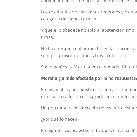
anonimato de sus respuestas. El método es ca
Los resultados de elecciones federales y esta
categoría de ciencia exacta.
Y que ello obedece no sólo al abstencionismo, 
urnas.
No hay porque confiar mucho en las encuestas, 
siempre provocan críticas tras la elección.
Son engañosas. Y eso no ha cambiado. Ni tendr
Morena ¿la más afectada por la no respuesta
En los análisis periodísticos es muy común en
explicación a los errores producidos por los in
Un porcentaje considerable de los entrevistados
¿Por qué lo hacen?
En algunos casos, estos individuos están ocult