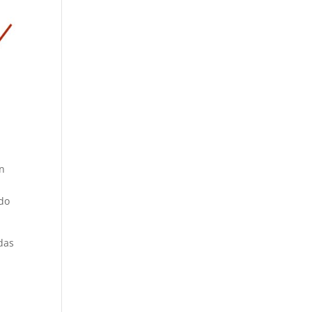
an
do
das