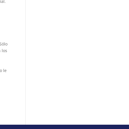
ial.
 Sólo
 los
o le
z