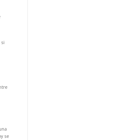
e
 si
ntre
 una
oy se