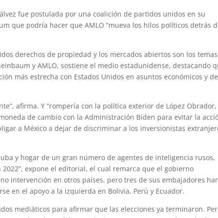
álvez fue postulada por una coalición de partidos unidos en su
m que podría hacer que AMLO “mueva los hilos políticos detrás d
ólidos derechos de propiedad y los mercados abiertos son los tema
Sheinbaum y AMLO, sostiene el medio estadunidense, destacando 
ación más estrecha con Estados Unidos en asuntos económicos y d
te”, afirma. Y “rompería con la política exterior de López Obrador,
moneda de cambio con la Administración Biden para evitar la acci
igar a México a dejar de discriminar a los inversionistas extranjer
Cuba y hogar de un gran número de agentes de inteligencia rusos,
022”, expone el editorial, el cual remarca que el gobierno
e no intervención en otros países, pero tres de sus embajadores ha
se en el apoyo a la izquierda en Bolivia, Perú y Ecuador.
ados mediáticos para afirmar que las elecciones ya terminaron. Per