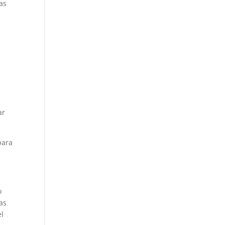
as
ar
para
o
as
el