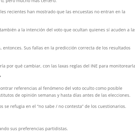
ro, pero mucho más certero.
tales recientes han mostrado que las encuestas no entran en la
también a la intención del voto que ocultan quienes sí acuden a la
entonces. Sus fallas en la predicción correcta de los resultados
ía por qué cambiar, con las laxas reglas del INE para monitorearla
?
contrar referencias al fenómeno del voto oculto como posible
stitutos de opinión semanas y hasta días antes de las elecciones.
 se refugia en el “no sabe / no contesta” de los cuestionarios.
ando sus preferencias partidistas.