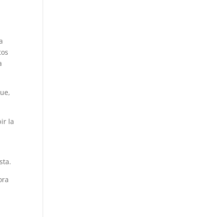
a
tos
a
que,
ir la
sta.
ora