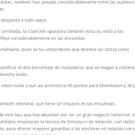
ositores, también han pesado considerablemente entre las audienci
as.
rabajando a todo vapor.
 arrollada, la Coalición opositora también echa su resto a las
efleje considerablemente en las encuestas.
n amañados, pues se ha comprobado que Morena las utiliza como
ntificar el alto porcentaje de ciudadanos que se niegan a contest
derecho están.
de votos nulos y aun así pronostica 60 puntos para Sheinbaum y 30 
 también electoral, que tiene un impacto en las encuestas.
 de este tipo que hoy abundan por ser un gran negocio comercial, l
ndidatos emplearan la técnica de Simulacro de Votación, con réplic
to, para ofrecer mayores garantías a los electores en relación con 