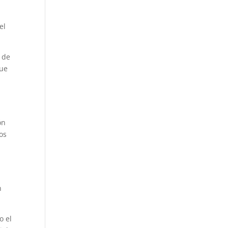
el
s de
que
e
ón
os
n
o el