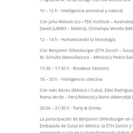
10 – 12 h · Inteligencia ancestral y natural
Con Julia Watson (Lo—TEK Institute – Australia
David (LIMBO – México), Chinampa Veneta (Méxi
12 – 14 h · Humanizando la tecnología
Con Benjamin Dillenburger (ETH Zurich – Suiza)
M. Schulte (Manufactura – México) y Pedro Sa
15:30 – 17:30 h · Breakout Sessions
18 – 20 h · Inteligencia colectiva
Con Iván Abreu (México / Cuba), Edel Rodrígue
Roma Verde – Perú/México) y Borre Akkersdijk 
20:00 – 21:30 h · Party & Drinks
La participación de Benjamin Dillenburger en 
Embajada de Suiza en México, la ETH Zurich y
innovación suiza en la transformación global d