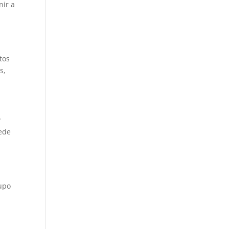
nir a
tos
s,
y
uede
rupo