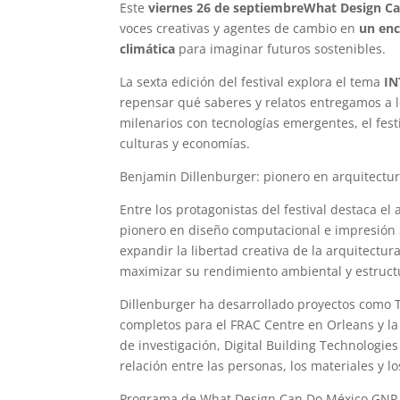
Este
viernes 26 de septiembre
What Design C
voces creativas y agentes de cambio en
un enc
climática
para imaginar futuros sostenibles.
La sexta edición del festival explora el tema
IN
repensar qué saberes y relatos entregamos a 
milenarios con tecnologías emergentes, el fes
culturas y economías.
Benjamin Dillenburger: pionero en arquitectura
Entre los protagonistas del festival destaca el
pionero en diseño computacional e impresión 3
expandir la libertad creativa de la arquitectu
maximizar su rendimiento ambiental y estruct
Dillenburger ha desarrollado proyectos como To
completos para el FRAC Centre en Orleans y l
de investigación, Digital Building Technologie
relación entre las personas, los materiales y l
Programa de What Design Can Do México GNP 