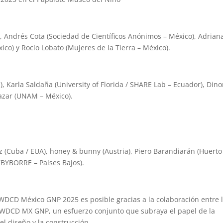
), Andrés Cota (Sociedad de Científicos Anónimos – México), Adrian
co) y Rocío Lobato (Mujeres de la Tierra – México).
, Karla Saldaña (University of Florida / SHARE Lab – Ecuador), Din
lazar (UNAM – México).
z (Cuba / EUA), honey & bunny (Austria), Piero Barandiarán (Huerto
(BYBORRE – Países Bajos).
WDCD México GNP 2025 es posible gracias a la colaboración entre 
 WDCD MX GNP, un esfuerzo conjunto que subraya el papel de la
el diseño y la construcción.