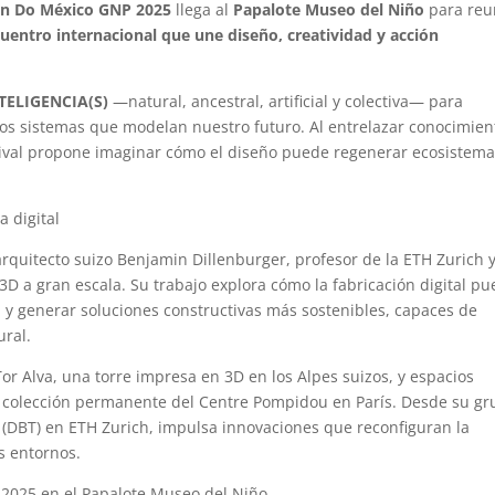
an Do México GNP 2025
llega al
Papalote Museo del Niño
para reu
uentro internacional que une diseño, creatividad y acción
TELIGENCIA(S)
—natural, ancestral, artificial y colectiva— para
los sistemas que modelan nuestro futuro. Al entrelazar conocimien
tival propone imaginar cómo el diseño puede regenerar ecosistema
 digital
 arquitecto suizo Benjamin Dillenburger, profesor de la ETH Zurich 
D a gran escala. Su trabajo explora cómo la fabricación digital p
ra y generar soluciones constructivas más sostenibles, capaces de
ural.
r Alva, una torre impresa en 3D en los Alpes suizos, y espacios
a colección permanente del Centre Pompidou en París. Desde su g
s (DBT) en ETH Zurich, impulsa innovaciones que reconfiguran la
os entornos.
2025 en el Papalote Museo del Niño