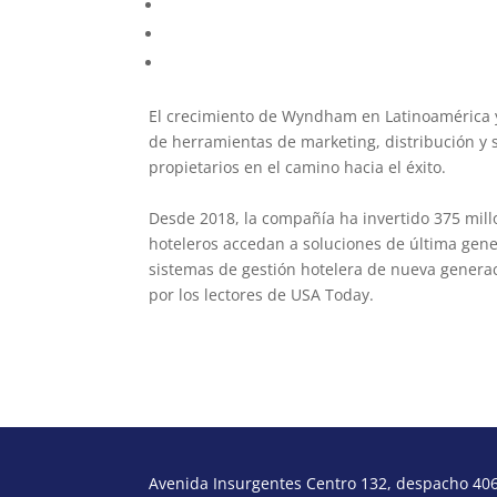
Hotel MX más san miguel de allende, Trade
Hotel MX más cuautitlán izcalli, Trademark
Hotel Estancias VIVE MX el marqués Querét
El crecimiento de Wyndham en Latinoamérica
de herramientas de marketing, distribución y
propietarios en el camino hacia el éxito.
Desde 2018, la compañía ha invertido 375 mill
hoteleros accedan a soluciones de última gener
sistemas de gestión hotelera de nueva generac
por los lectores de USA Today.
Avenida Insurgentes Centro 132, despacho 406,