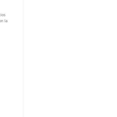
cios
on la