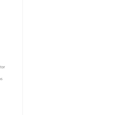
tor
as