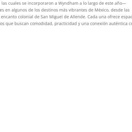
as cuales se incorporaron a Wyndham a lo largo de este año—
 en algunos de los destinos más vibrantes de México, desde las
 encanto colonial de San Miguel de Allende. Cada una ofrece espa
ros que buscan comodidad, practicidad y una conexión auténtica c
ction by Wyndham
tion by Wyndham
ection by Wyndham
ction by Wyndham
llection by Wyndham
ection by Wyndham
k Collection by Wyndham
on by Wyndham
tion by Wyndham
rk Collection by Wyndham
ction by Wyndham
emark Collection by Wyndham