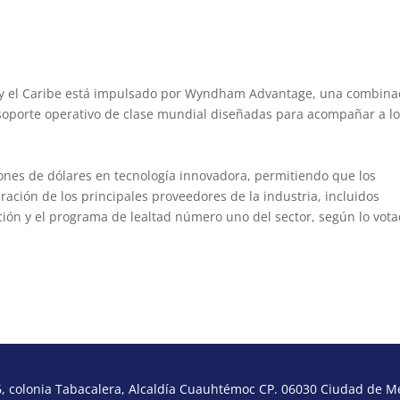
mark Collection by Wyndham
 Collection by Wyndham
aro, Trademark Collection by Wyndham
 y el Caribe está impulsado por Wyndham Advantage, una combina
 soporte operativo de clase mundial diseñadas para acompañar a l
ones de dólares en tecnología innovadora, permitiendo que los
ación de los principales proveedores de la industria, incluidos
ión y el programa de lealtad número uno del sector, según lo vot
 colonia Tabacalera, Alcaldía Cuauhtémoc CP. 06030 Ciudad de Méx