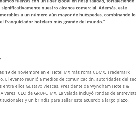
amos fuerzas con un líder global en hospitalidad, fortaleciendo
 significativamente nuestro alcance comercial. Además, este
memorables a un número aún mayor de huéspedes, combinando lo
del franquiciador hotelero más grande del mundo.”
o
rcoles 19 de noviembre en el Hotel MX más roma CDMX, Trademark
o. El evento reunió a medios de comunicación, autoridades del sec
s entre ellos Gustavo Viescas, Presidente de Wyndham Hotels &
d Álvarez, CEO de GRUPO MX. La velada incluyó rondas de entrevist
itucionales y un brindis para sellar este acuerdo a largo plazo.