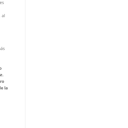
nes
a
 al
más
o
le
.
ero
e la