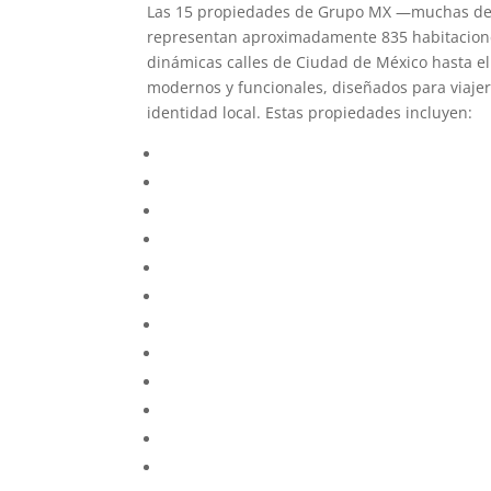
Las 15 propiedades de Grupo MX —muchas de l
representan aproximadamente 835 habitaciones
dinámicas calles de Ciudad de México hasta el
modernos y funcionales, diseñados para viaje
identidad local. Estas propiedades incluyen:
Hotel MX congreso CDMX, Trademark Colle
Hotel MX lagunilla CDMX, Trademark Collec
Hotel MX más centro CDMX, Trademark Coll
Hotel MX garibaldi CDMX, Trademark Colle
Hotel MX más reforma CDMX, Trademark Co
Hotel MX aeropuerto CDMX, Trademark Coll
Hotel MX fórum buenavista CDMX, Trademar
Hotel MX zócalo CDMX, Trademark Collecti
Hotel MX condesa CDMX, Trademark Collec
Hotel Estancias VIVE MX wtc CDMX, Tradema
Hotel MX más roma CDMX, Trademark Colle
Hotel Estancias VIVE MX Cuauhtémoc, Trad