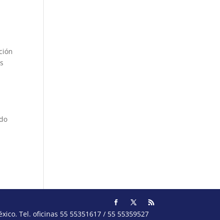
ción
os
ado
ico. Tel. oficinas 55 55351617 / 55 55359527