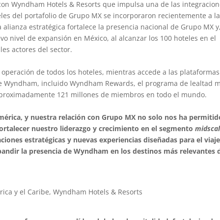
con Wyndham Hotels & Resorts que impulsa una de las integracio
eles del portafolio de Grupo MX se incorporaron recientemente a l
lianza estratégica fortalece la presencia nacional de Grupo MX y,
 nivel de expansión en México, al alcanzar los 100 hoteles en el
es actores del sector.
operación de todos los hoteles, mientras accede a las plataformas
n de Wyndham, incluido Wyndham Rewards, el programa de lealtad 
 aproximadamente 121 millones de miembros en todo el mundo.
mérica, y nuestra relación con Grupo MX no solo nos ha permitid
ortalecer nuestro liderazgo y crecimiento en el segmento
midsca
ciones estratégicas y nuevas experiencias diseñadas para el viaj
andir la presencia de Wyndham en los destinos más relevantes d
rica y el Caribe, Wyndham Hotels & Resorts