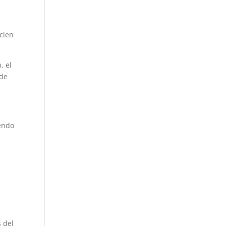
 cien
, el
 de
iendo
s del