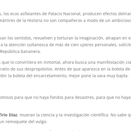
s, los ecos asfixiantes de Palacio Nacional, producen efectos delira
os mártires de la Historia no son compañeros a modo de un ambicios
an los sentidos, revuelven y torturan la imaginación, atrapan en e
a la atención sultanesca de más de cien ujieres personales, solícit
 República bananera.
 que lo convirtiera en inmortal, ahora busca una manifestación c
ratio de sus despropósitos. Antes de que aparezca en la boleta de 
cibir la boleta del encarcelamiento, mejor pone la vara muy bajita.
icomisos para que no haya fondos para desastres, para que no haya
irio Díaz
, mueran la ciencia y la investigación científica. No sabe 
, un remoquete del vulgo.