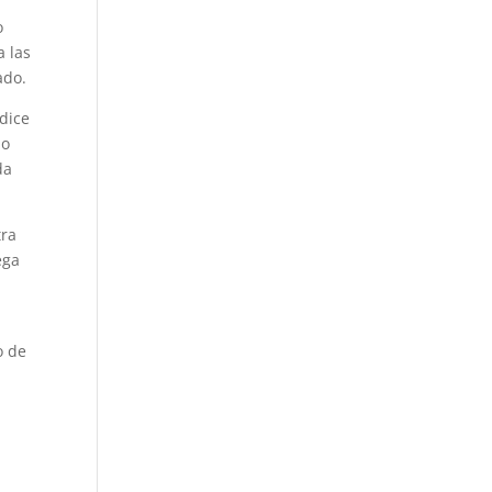
o
a las
ado.
 dice
do
da
tra
ega
o de