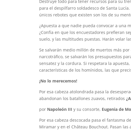
Destruye todo para tener recursos para su tren
para el despilfarro soldadesco de Santa Lucía.
únicos rebotes que existen son los de su ment
¿Apuesta a que nadie pueda convocar a una man
¿Confía en que los encuestadores prefieran seg
suelo, y las multitudes puestas. Harán volar l
Se salvarán medio millón de muertos más por c
narcotráfico, se salvarán los presupuestos par
sensatez y la cordura. Si respetara la apuesta, 
características de los homínidos, las ‎que pre
¡No lo merecemos!
Por esa cabeza atolondrada pasa ‎la desesper
abandonan los batallones zuavos, retirados
¿A
por
Napoleón III
y su consorte,
Eugenia de Mo
Por esa cabeza descocada pasa el fantasma d
Miramar y en el Château Bouchout. Pasan las 