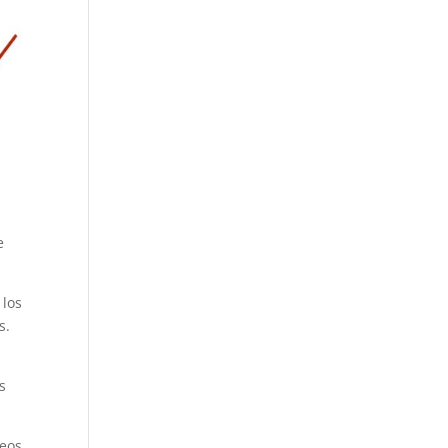
e
 los
s.
s
eos.