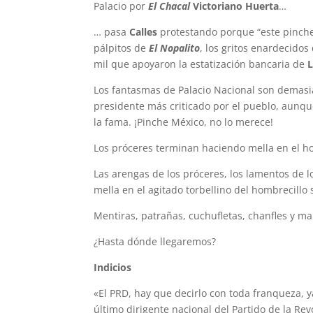
Palacio por
El Chacal
Victoriano Huerta
…
… pasa
Calles
protestando porque “este pinche 
pálpitos de
El Nopalito
, los gritos enardecidos
mil que apoyaron la estatización bancaria de
L
Los fantasmas de Palacio Nacional son demasia
presidente más criticado por el pueblo, aunqu
la fama. ¡Pinche México, no lo merece!
Los próceres terminan haciendo mella en el hom
Las arengas de los próceres, los lamentos de l
mella en el agitado torbellino del hombrecillo s
Mentiras, patrañas, cuchufletas, chanfles y 
¿Hasta dónde llegaremos?
Indicios
«El PRD, hay que decirlo con toda franqueza, ya
último dirigente nacional del Partido de la Re