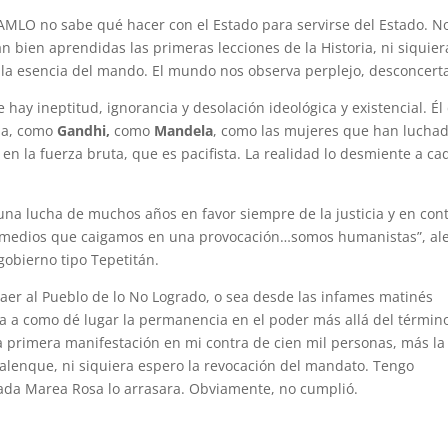
AMLO no sabe qué hacer con el Estado para servirse del Estado. N
n bien aprendidas las primeras lecciones de la Historia, ni siquier
 la esencia del mando. El mundo nos observa perplejo, desconcert
hay ineptitud, ignorancia y desolación ideológica y existencial. Él
cia, como
Gandhi,
como
Mandela
, como las mujeres que han lucha
 en la fuerza bruta, que es pacifista. La realidad lo desmiente a ca
na lucha de muchos años en favor siempre de la justicia ‎y en con
os medios que caigamos en una provocación…somos humanistas”, al
gobierno tipo Tepetitán.
traer al Pueblo de lo No Logrado, o sea desde las infames matinés
a a como dé lugar la permanencia en el poder más allá del términ
la primera manifestación en mi contra de cien mil personas, más la
alenque, ni siquiera espero la revocación del mandato. Tengo
amada Marea Rosa lo arrasara. Obviamente, no cumplió.