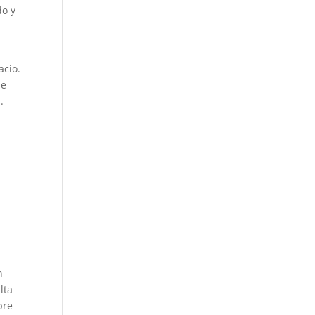
do y
acio.
be
.
n
lta
pre