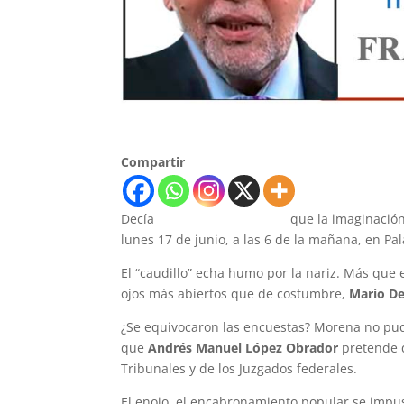
Compartir
Decía
Nicolás Malebranche
que la imaginación 
lunes 17 de junio, a las 6 de la mañana, en Pal
El “caudillo” echa humo por la nariz. Más que
ojos más abiertos que de costumbre,
Mario D
¿Se equivocaron las encuestas? Morena no pudo
que
Andrés Manuel López Obrador
pretende q
Tribunales y de los Juzgados federales.
El enojo, el encabronamiento popular se impus