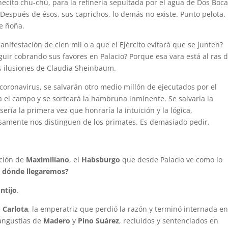
ecito chu-chú, para la refinería sepultada por el agua de Dos Boca
 Después de ésos, sus caprichos, lo demás no existe. Punto pelota.
e ñoña.
ifestación de cien mil o a que el Ejército evitará que se junten?
uir cobrando sus favores en Palacio? Porque esa vara está al ras d
as ilusiones de Claudia Sheinbaum.
oronavirus, se salvarán otro medio millón de ejecutados por el
a el campo y se sorteará la hambruna inminente. Se salvaría la
sería la primera vez que honraría la intuición y la lógica,
cisamente nos distinguen de los primates. Es demasiado pedir.
ación de
Maximiliano
, el
Habsburgo
que desde Palacio ve como lo
 dónde llegaremos?
ntijo
.
e
Carlota
, la emperatriz que perdió la razón y terminó internada e
angustias de
Madero
y
Pino Suárez
, recluidos y sentenciados en