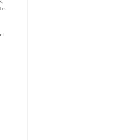
s,
 Los
el
n