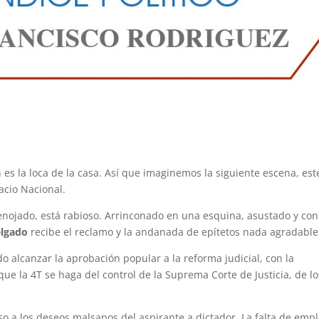
es la loca de la casa. Así que imaginemos la siguiente escena, est
acio Nacional.
 enojado, está rabioso. Arrinconado en una esquina, asustado y con
elgado
recibe el reclamo y la andanada de epítetos nada agradable
 alcanzar la aprobación popular a la reforma judicial, con la
ue la 4T se haga del control de la Suprema Corte de Justicia, de lo
o a los deseos malsanos del aspirante a dictador. La falta de empl