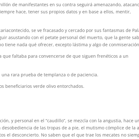
 millón de manifestantes en su contra seguirá amenazando, atacan
iempre hace, tener sus propios datos y en base a ellos, mentir,
ariacontecido, se ve fracasado y cercado por sus fantasmas de Pal
ir asustando con el petate personal del muerto, que la gente sa
 no tiene nada qué ofrecer, excepto lástima y algo de conmiseración
ra que faltaba para convencerse de que siguen frenéticos a un
s, una rara prueba de templanza o de paciencia.
os beneficiarios verde olivo entorchados.
ión, y personal en el “caudillo”, se mezcla con la angustia, hace u
 desobediencia de las tropas de a pie, el mutismo cómplice de la a
os el desconcierto. No saben que el que trae los mecates no siem