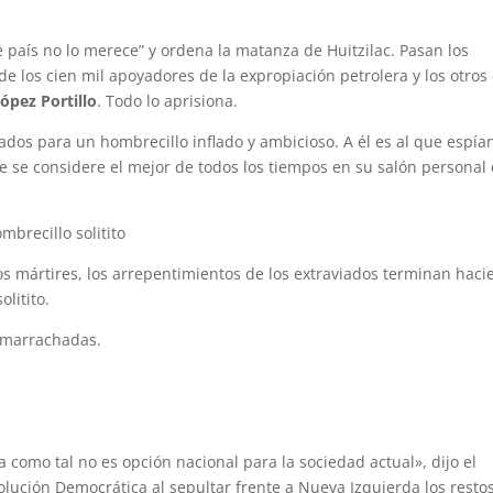
país no lo merece” y ordena la matanza de Huitzilac‎. Pasan los
 de los cien mil apoyadores de la expropiación petrolera y los otros
ópez Portillo
. Todo lo aprisiona.
dos para un hombrecillo inflado y ambicioso. A él es al que espían
e se considere el mejor de todos los tiempos en su salón personal
brecillo solitito
os mártires, los arrepentimientos de los extraviados terminan hac
olitito.
mamarrachadas.
 como tal no es opción nacional para la sociedad actual», dijo el
volución Democrática al sepultar frente a Nueva Izquierda los resto