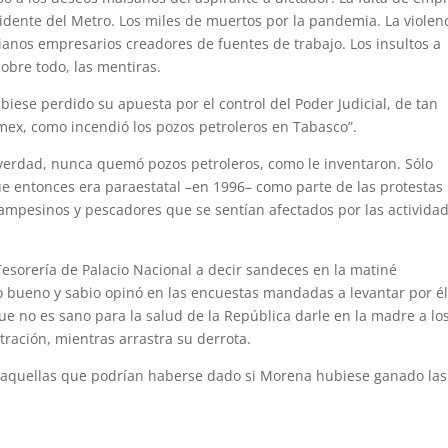
idente del Metro. Los miles de muertos por la pandemia. La violen
anos empresarios creadores de fuentes de trabajo. Los insultos a
 Sobre todo, las mentiras.
iese perdido su apuesta por el control del Poder Judicial, de tan
mex, como incendió los pozos petroleros en Tabasco”.
verdad, nunca quemó pozos petroleros, como le inventaron. Sólo
ue entonces era paraestatal –en 1996– como parte de las protestas
ampesinos y pescadores que se sentían afectados por las activida
Tesorería de Palacio Nacional a decir sandeces en la matiné
lo bueno y sabio opinó en las encuestas mandadas a levantar por él
que no es sano para la salud de la República darle en la madre a lo
stración, mientras arrastra su derrota.
 aquellas que podrían haberse dado si Morena hubiese ganado las