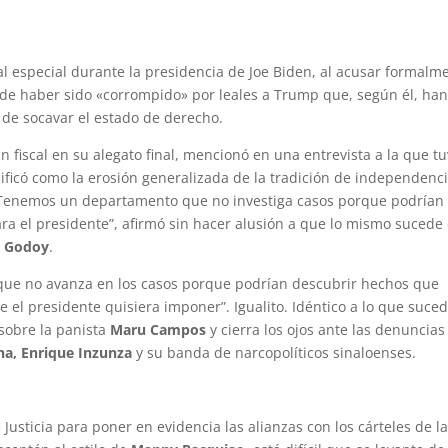
cal especial durante la presidencia de Joe Biden, al acusar formalm
 de haber sido «corrompido» por leales a Trump que, según él, ha
 de socavar el estado de derecho.
fiscal en su alegato final, mencionó en una entrevista a la que t
alificó como la erosión generalizada de la tradición de independenc
 “Tenemos un departamento que no investiga casos porque podrían
ra el presidente”, afirmó sin hacer alusión a que lo mismo sucede
a Godoy
.
ue no avanza en los casos porque podrían descubrir hechos que
e el presidente quisiera imponer”. Igualito. Idéntico a lo que suce
 sobre la panista
Maru Campos
y cierra los ojos ante las denuncias
a, Enrique Inzunza
y su banda de narcopolíticos sinaloenses.
sticia para poner en evidencia las alianzas con los cárteles de l