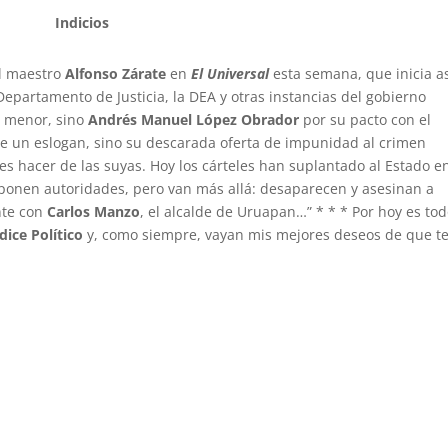
Indicios
el maestro
Alfonso Zárate
en
El Universal
esta semana, que inicia as
Departamento de Justicia, la DEA y otras instancias del gobierno
a menor, sino
Andrés Manuel López Obrador
por su pacto con el
te un eslogan, sino su descarada oferta de impunidad al crimen
es hacer de las suyas. Hoy los cárteles han suplantado al Estado e
ponen autoridades, pero van más allá: desaparecen y asesinan a
nte con
Carlos Manzo
, el alcalde de Uruapan…” * * * Por hoy es tod
dice Político
y, como siempre, vayan mis mejores deseos de que t
https://indicepolitic
indicepolitico@gmai
@IndicePol
@pacorodri