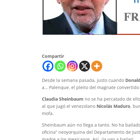
Compartir
Desde la semana pasada, justo cuando
Donal
a… Palenque, el pleito del magnate convertido
Claudia Sheinbaum
no se ha percatado de ell
al que jugó el venezolano
Nicolás Maduro
, bu
mofa.
Sheinbaum aún no llega a tanto. No ha bailado
oficina” neoyorquina del Departamento de Justi
madre a los mexicanos. Así, ¡la van a bailar!