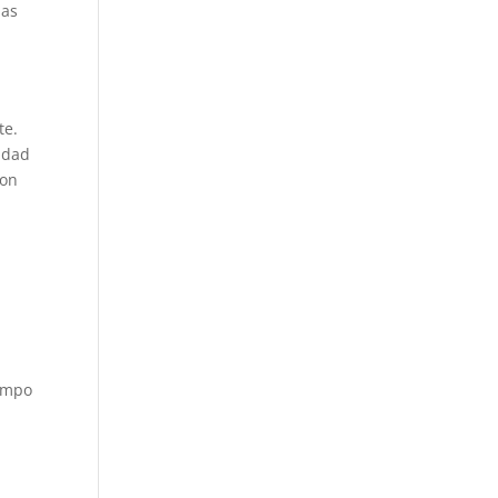
ias
te.
idad
con
e
iempo