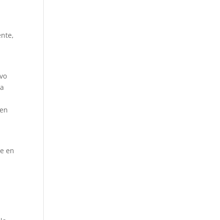
ente,
n
uvo
ia
 en
de en
a