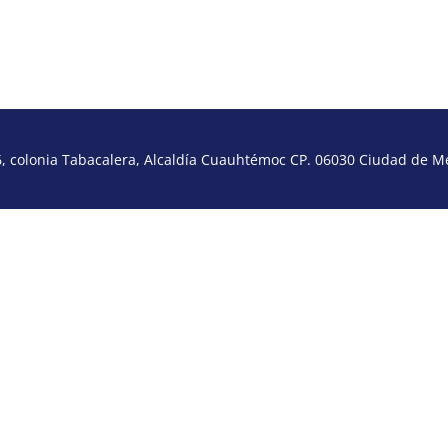
 colonia Tabacalera, Alcaldía Cuauhtémoc CP. 06030 Ciudad de Méx