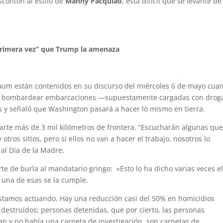
scontón al estilo de
Manny Pacquiao
, está difícil que se levante de
primera vez” que Trump la amenaza
um están contenidos en su discurso del miércoles 6 de mayo cua
a de bombardear embarcaciones —supuestamente cargadas con dro
cos y señaló que Washington pasará a hacer lo mismo en tierra.
rte más de 3 mil kilómetros de frontera. “Escucharán algunas que
ros sitios, pero si ellos no van a hacer el trabajo, nosotros lo
al Día de la Madre.
e de burla al mandatario gringo: «Esto lo ha dicho varias veces e
 una de esas se la cumple.
stamos actuando. Hay una reducción casi del 50% en homicidios
, destruidos; personas detenidas, que por cierto, las personas
an y no había una carpeta de investigación, son carpetas de