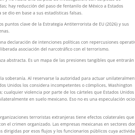
as; hay reducción del paso de fentanilo de México a Estados
 se dio en base a sus estadísticas falsas.
 puntos clave de la Estrategia Antiterrorista de EU (2026) y sus
enas.
una declaración de intenciones políticas con repercusiones operati
liberada asociación del narcotráfico con el terrorismo.
a abstracta. Es un mapa de las presiones tangibles que entrarán
 la soberanía. Al reservarse la autoridad para actuar unilateralmen
tados Unidos los considera incompetentes o cómplices, Washington
 cualquier violencia por parte de los cárteles que Estados Unidos
nilateralmente en suelo mexicano. Eso no es una especulación ocio
organizaciones terroristas extranjeras tiene efectos colaterales que
 con el crimen organizado. Las empresas mexicanas en sectores d
as dirigidas por esos flujos y los funcionarios públicos cuya activid