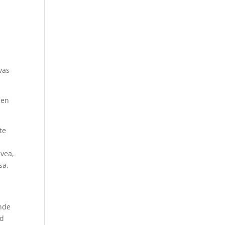
vas
 en
te
 vea,
sa,
onde
ad