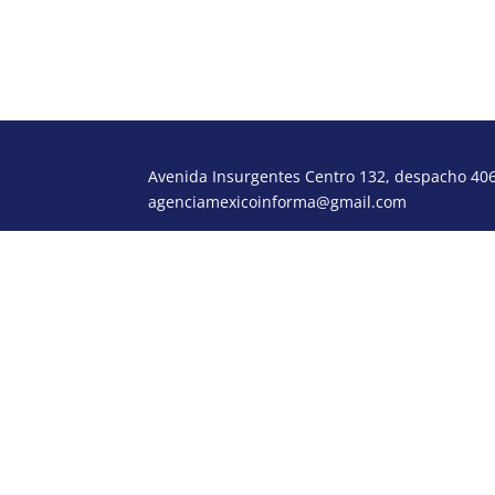
Avenida Insurgentes Centro 132, despacho 406,
agenciamexicoinforma@gmail.com