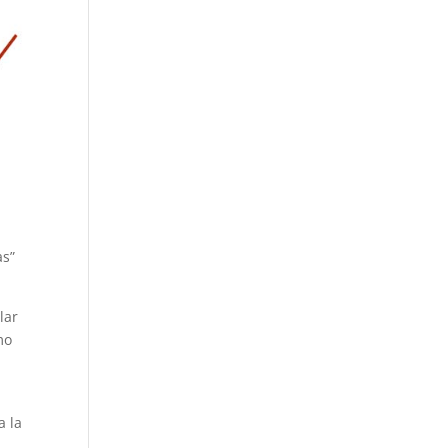
as”
lar
mo
a la