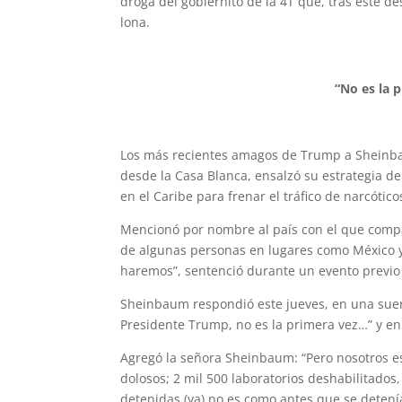
droga del gobiernito de la 4T que, tras este de
lona.
“No es la 
Los más recientes amagos de Trump a Sheinba
desde la Casa Blanca, ensalzó su estrategi
en el Caribe para frenar el tráfico de narcóti
Mencionó por nombre al país con el que compa
de algunas personas en lugares como México y ot
haremos”, sentenció durante un evento previo 
Sheinbaum respondió este jueves, en una suert
Presidente Trump, no es la primera vez…” y en
Agregó la señora Sheinbaum: “Pero nosotros e
dolosos; 2 mil 500 laboratorios deshabilitados
detenidas (ya) no es como antes que se detení