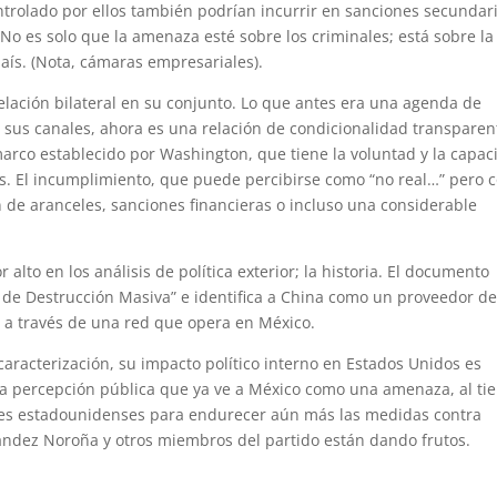
controlado por ellos también podrían incurrir en sanciones secundar
No es solo que la amenaza esté sobre los criminales; está sobre la
país. (Nota, cámaras empresariales).
elación bilateral en su conjunto. Lo que antes era una agenda de
 sus canales, ahora es una relación de condicionalidad transparen
rco establecido por Washington, que tiene la voluntad y la capac
s. El incumplimiento, que puede percibirse como “no real…” pero 
n de aranceles, sanciones financieras o incluso una considerable
lto en los análisis de política exterior; la historia. El documento
 de Destrucción Masiva” e identifica a China como un proveedor d
 a través de una red que opera en México.
 caracterización, su impacto político interno en Estados Unidos es
a percepción pública que ya ve a México como una amenaza, al t
res estadounidenses para endurecer aún más las medidas contra
ández Noroña y otros miembros del partido están dando frutos.