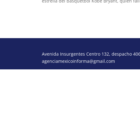
estrella del basquetbol Kobe Bryant, quien fal
Avenida Insurgentes Centro 132, despacho 406,
agenciamexicoinforma@gmail.com