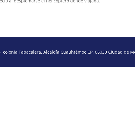
leció al desplomarse el helicóptero donde viajaba.
 colonia Tabacalera, Alcaldía Cuauhtémoc CP. 06030 Ciudad de Méx